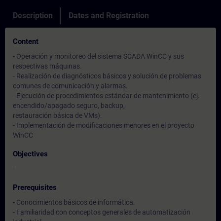
Description
Dates and Registration
Content
- Operación y monitoreo del sistema SCADA WinCC y sus
respectivas máquinas.
- Realización de diagnósticos básicos y solución de problemas
comunes de comunicación y alarmas.
- Ejecución de procedimientos estándar de mantenimiento (ej.
encendido/apagado seguro, backup,
restauración básica de VMs).
- Implementación de modificaciones menores en el proyecto
WinCC
Objectives
-
Prerequisites
- Conocimientos básicos de informática.
- Familiaridad con conceptos generales de automatización