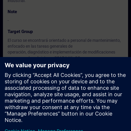
industrial.
Note
-
Target Group
El curso se encontrará orientado a personal de mantenimiento,
enfocado en las tareas generales de
operación, diagnóstico e implementación de modificaciones
menores sobre el sistema SCADA WinCC
y su infraestructura de virtualización.
Dates And Registration
Currently, no events available
Add yourself to the course request list and you will be notified
when new dates become available.
Activate notification service