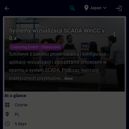
Skip To Main Content
Page Loaded
place
expand_more
arrow_back
search
login
Japan
Course - Systemy wizualizacji SCADA WinCC
Systemy wizualizacji SCADA WinCC v
more_vert
8.x
Learning Event - Classroom
Szkolenie z zakresu projektowania i konfiguracji
aplikacji wizualizacji i zarządzania procesami w
oparciu o system SCADA. Podczas realizacji
praktycznych przykładów,...
More
At a glance
widgets
Course
where_to_vote
PL
access_time
5 days