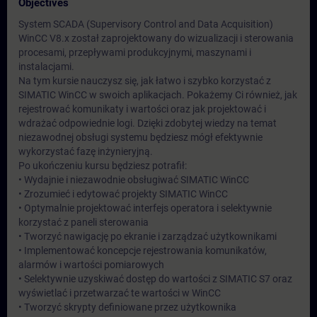
Objectives
System SCADA (Supervisory Control and Data Acquisition)
WinCC V8.x został zaprojektowany do wizualizacji i sterowania
procesami, przepływami produkcyjnymi, maszynami i
instalacjami.
Na tym kursie nauczysz się, jak łatwo i szybko korzystać z
SIMATIC WinCC w swoich aplikacjach. Pokażemy Ci również, jak
rejestrować komunikaty i wartości oraz jak projektować i
wdrażać odpowiednie logi. Dzięki zdobytej wiedzy na temat
niezawodnej obsługi systemu będziesz mógł efektywnie
wykorzystać fazę inżynieryjną.
Po ukończeniu kursu będziesz potrafił:
• Wydajnie i niezawodnie obsługiwać SIMATIC WinCC
• Zrozumieć i edytować projekty SIMATIC WinCC
• Optymalnie projektować interfejs operatora i selektywnie
korzystać z paneli sterowania
• Tworzyć nawigację po ekranie i zarządzać użytkownikami
• Implementować koncepcje rejestrowania komunikatów,
alarmów i wartości pomiarowych
• Selektywnie uzyskiwać dostęp do wartości z SIMATIC S7 oraz
wyświetlać i przetwarzać te wartości w WinCC
• Tworzyć skrypty definiowane przez użytkownika