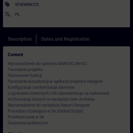
sell
ST-BWINCCS
translate
PL
Description
Dates and Registration
Content
Wprowadzenie do systemu SIMATIC WinCC
Tworzenie projektu
Testowanie funkcji
Tworzenie wizualizacji w aplikacji Graphics Designer
Konfiguracja i archiwizacja alarmów
Logowanie zmiennych i ich reprezentacja na wykresach
Archiwizacja danych w narzędziu User Archives
Wprowadzenie do narzędzia Report Designer
Procedury działające w tle (Global Script)
Przetwarzanie w tle
Ćwiczenia praktyczne