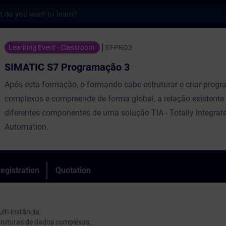
s
 Programação 3 - Training - Training - Pr
Learning Event - Classroom
ST-PRO3
SIMATIC S7 Programação 3
Após esta formação, o formando sabe estruturar e criar prog
complexos e compreende de forma global, a relação existente 
diferentes componentes de uma solução TIA - Totally Integrat
Automation.
egistration
Quotation
lti-instância;
truturas de dados complexas;