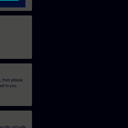
t, then please
led to you.
-site, virtually