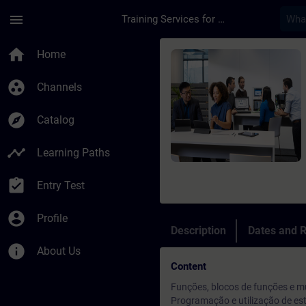
Skip To Main Content
Page Loaded
menu
Training Services for Digital Industries
Course - SIMATIC S7
home
Home
group_work
Channels
explore
Catalog
timeline
Learning Paths
assignment_turned_in
Entry Test
account_circle
Profile
Description
Dates and R
info
About Us
Content
Funções, blocos de funções e mu
Programação e utilização de es