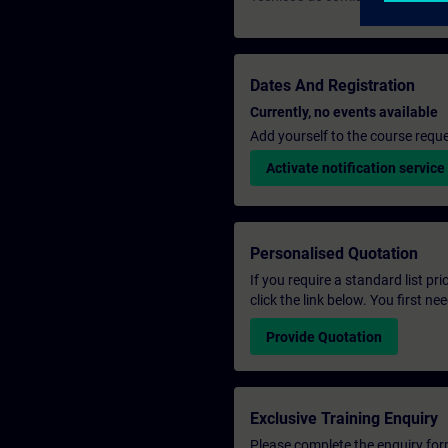
Dates And Registration
Currently, no events available
Add yourself to the course reque
Activate notification service
Personalised Quotation
If you require a standard list pr
click the link below. You first n
Provide Quotation
Exclusive Training Enquiry
Please complete the enquiry form 