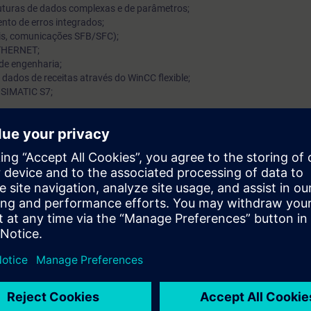
uturas de dados complexas e de parâmetros;
ento de erros integrados;
is, comunicações SFB/SFC);
ETHERNET;
de engenharia;
dos de receitas através do WinCC flexible;
 SIMATIC S7;
omplexos com o software STEP 7, utiliza o software WinCC flexible par
 de I/O distribuídos (ET-200S) através de PROFINET IO.
ntos de SIMATIC S7 equivalentes ao curso ST-PRO2.