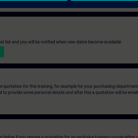
st list and you will be notified when new dates become available.
ice quotation for this training, for example for your purchasing departmen
eed to provide some personal details and after this a quotation will be emai
below if you require a quotation for an exclusive training course either on