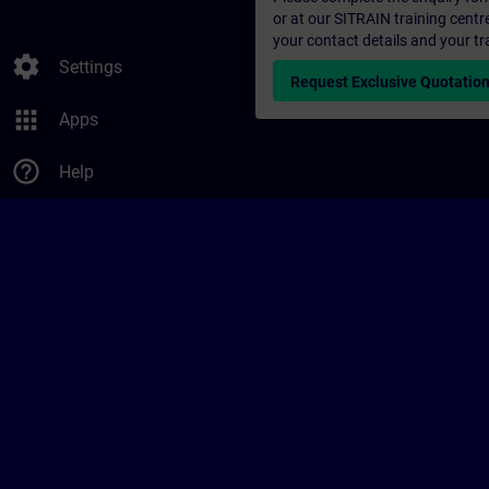
or at our SITRAIN training centr
your contact details and your tr
settings
Settings
Request Exclusive Quotatio
apps
Apps
help_outline
Help