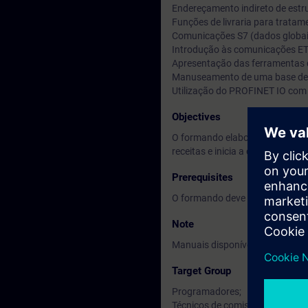
Endereçamento indireto de estr
Funções de livraria para tratam
Comunicações S7 (dados globa
Introdução às comunicações 
Apresentação das ferramentas 
Manuseamento de uma base de da
Utilização do PROFINET IO com
Objectives
O formando elabora programas c
receitas e inicia a comunicação
Prerequisites
O formando deve ter conhecime
Note
Manuais disponíveis em Inglês.
Target Group
Programadores;
Técnicos de comissionamento.