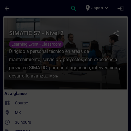
Skip To Main Content
Page Loaded
place
expand_more
arrow_back
search
login
Japan
Course - SIMATIC S7 - Nivel 2 - Training -
SIMATIC S7 - Nivel 2
share
Learning Event - Classroom
Dirigido a personal técnico en áreas de
mantenimiento, servicio y proyectos, con experiencia
previa en SIMATIC, para un diagnóstico, intervención y
desarrollo avanza...
More
At a glance
widgets
Course
where_to_vote
MX
access_time
36 hours