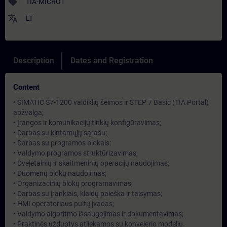
sell
TIA-MICRO1
translate
LT
Description
Dates and Registration
Content
• SIMATIC S7-1200 valdiklių šeimos ir STEP 7 Basic (TIA Portal)
apžvalga;
• Įrangos ir komunikacijų tinklų konfigūravimas;
• Darbas su kintamųjų sąrašu;
• Darbas su programos blokais:
• Valdymo programos struktūrizavimas;
• Dvejetainių ir skaitmeninių operacijų naudojimas;
• Duomenų blokų naudojimas;
• Organizacinių blokų programavimas;
• Darbas su įrankiais, klaidų paieška ir taisymas;
• HMI operatoriaus pultų įvadas;
• Valdymo algoritmo išsaugojimas ir dokumentavimas;
• Praktinės užduotys atliekamos su konvejerio modeliu.