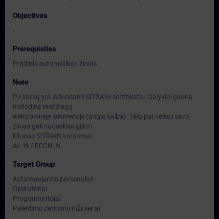
Objectives
-
Prerequisites
Pradinis automatikos žinios
Note
Po kursų yra išduodami SITRAIN sertifikatai. Dalyviai gauna
metodinę medžiagą
elektroninėje laikmenoje (anglų kalba). Taip pat vėliau savo
žinias gali nuosekliai gilinti
kituose SITRAIN kursuose.
AL :N / ECCN: N
Target Group
Aptarnaujantis personalas
Operatoriai
Programuotojai
Paleidimo derinimo inžinieriai