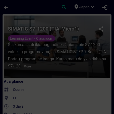
Skip To Main Content
Page Loaded
place
expand_more
arrow_back
search
login
Japan
Course - SIMATIC S7-1200 (TIA-Micro1) - T
SIMATIC S7-1200 (TIA-Micro1)
share
Learning Event - Classroom
Šis kursas suteikia pagrindines žinias apie S7-1200
valdiklių programavimą su SIMATIC STEP 7 Basic (TIA
Portal) programine įranga. Kurso metu dalyvis dirba su
S7-120...
More
At a glance
widgets
Course
where_to_vote
FI
access_time
3 days