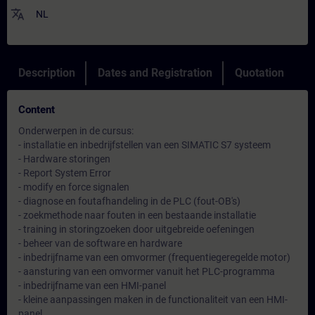
translate
NL
Description
Dates and Registration
Quotation
Content
Onderwerpen in de cursus:
- installatie en inbedrijfstellen van een SIMATIC S7 systeem
- Hardware storingen
- Report System Error
- modify en force signalen
- diagnose en foutafhandeling in de PLC (fout-OB's)
- zoekmethode naar fouten in een bestaande installatie
- training in storingzoeken door uitgebreide oefeningen
- beheer van de software en hardware
- inbedrijfname van een omvormer (frequentiegeregelde motor)
- aansturing van een omvormer vanuit het PLC-programma
- inbedrijfname van een HMI-panel
- kleine aanpassingen maken in de functionaliteit van een HMI-
panel