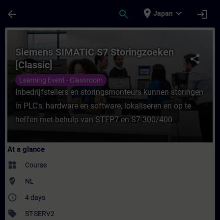
Skip To Main Content
Page Loaded
place
expand_more
arrow_back
search
login
Japan
Course - Siemens SIMATIC S7 Storingzoeken
Siemens SIMATIC S7 Storingzoeken
share
[Classic]
Learning Event - Classroom
Inbedrijfstellers en storingsmonteurs kunnen storingen
in PLC's, hardware en software, lokaliseren en op te
heffen met behulp van STEP7 en S7-300/400
At a glance
widgets
Course
where_to_vote
NL
access_time
4 days
sell
ST-SERV2