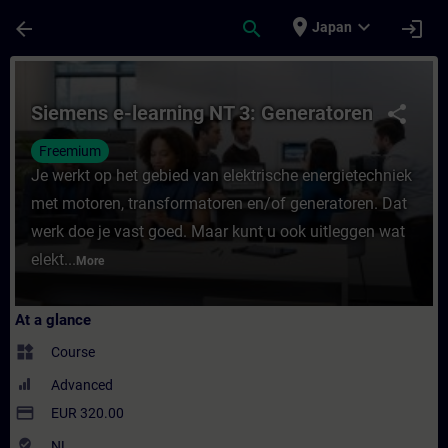
Skip To Main Content
Page Loaded
place
expand_more
arrow_back
search
login
Japan
Course - Siemens e-learning NT 3: Generat
Siemens e-learning NT 3: Generatoren
share
Freemium
Je werkt op het gebied van elektrische energietechniek
met motoren, transformatoren en/of generatoren. Dat
werk doe je vast goed. Maar kunt u ook uitleggen wat
elekt...
More
At a glance
widgets
Course
Advanced
payment
EUR 320.00
where_to_vote
NL