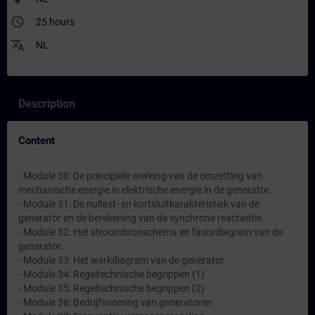
access_time
25 hours
translate
NL
Description
Content
- Module 30: De principiële werking van de omzetting van
mechanische energie in elektrische energie in de generator.
- Module 31: De nullast- en kortsluitkarakteristiek van de
generator en de berekening van de synchrone reactantie.
- Module 32: Het stroombronschema en fasordiagram van de
generator.
- Module 33: Het werkdiagram van de generator
- Module 34: Regeltechnische begrippen (1)
- Module 35: Regeltechnische begrippen (2)
- Module 36: Bedrijfsvoering van generatoren