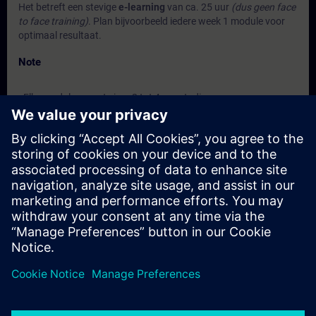
Het betreft een stevige
e-learning
van ca. 25 uur
(dus geen face
to face training)
. Plan bijvoorbeeld iedere week 1 module voor
optimaal resultaat.
Note
- Elke module vraagt circa 2 tot 4 uur studie.
Je hebt ruim de tijd om alle modules af te ronden. Na 1 jaar
verloopt de licentie. Kom je er toch niet aan toe? Geen probleem.
Je kunt de licentie telkens een jaar verlengen.
Target Group
Voor iedereen die betrokken is bij de bedrijfsvoering van
elektrische installaties en een goed inzicht willen hebben in de
principiële werking, toepassingsgebieden en het regelen van
Generatoren.