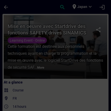
Skip To Main Content
Page Loaded
place
expand_more
arrow_back
search
login
Japan
Course - Mise en oeuvre avec Startdrive d
Mise en oeuvre avec Startdrive des
share
fonctions SAFETY drives SINAMICS
(Formation à distance)
Learning Event - Online
Cette formation est destinée aux personnels
techniques ayant en charge la programmation et la
mise en œuvre avec le logiciel StartDrive des fonctions
de sécurité SAF...
More
At a glance
widgets
Course
where_to_vote
FR
access_time
14 hours