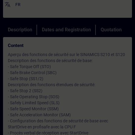
translate
FR
Description
Dates and Registration
Quotation
Content
Aperçu des fonctions de sécurité sur le SINAMICS S210 et S120
Description des fonctions de sécurité de base:
- Safe Torque Off (STO)
- Safe Brake Control (SBC)
- Safe Stop (SS1/2)
Description des fonctions étendues de sécurité:
- Safe Stop 2 (SS2)
- Safe Operating Stop (SOS)
- Safely Limited Speed (SLS)
- Safe Speed Monitor (SSM)
- Safe Acceleration Monitor (SAM)
- Configuration des fonctions de sécurité de base avec
StartDrive en profisafe avec la CPU F
- Procès verbal de réception avec StartDrive