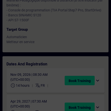
Matériel Pédagogique disponible à distance (à titre indicatif par
binôme) :
- Console de programmation (TIA Portal Step7 Pro, StartDrive)
- Bancs SINAMIC S120
- API S7-1500F
Target Group
Automaticien
Metteur en service
Dates And Registration
Nov 09, 2026 | 08:30 AM
(UTC+00:00)
expand_more
Book Training
schedule
translate
14 hours
FR
Apr 29, 2027 | 07:30 AM
(UTC+00:00)
expand_more
Book Training