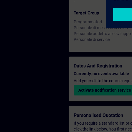
-
Target Group
Programmatori
Personale di messa in servizio
Personale addetto allo sviluppo
Personale di service
Dates And Registration
Currently, no events available
Add yourself to the course reque
Activate notification service
Personalised Quotation
If you require a standard list pr
click the link below. You first n