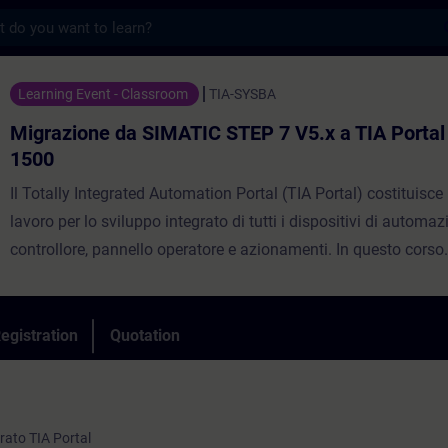
s
da SIMATIC STEP 7 V5.x a TIA Portal con S
Learning Event - Classroom
TIA-SYSBA
Migrazione da SIMATIC STEP 7 V5.x a TIA Portal
1500
Il Totally Integrated Automation Portal (TIA Portal) costituisce
lavoro per lo sviluppo integrato di tutti i dispositivi di automaz
controllore, pannello operatore e azionamenti. In questo corso
comprenderai le principali differenze tra SIMATIC S7-300/400
S7-1500, tra gli ambienti di sviluppo SIMATIC Manager e TIA Po
che tra SIMATIC STEP 7 V5.x e SIMATIC STEP 7 (TIA Portal). A
egistration
Quotation
possibilità di progettazione e programmazione avanzata di un
automazione SIMATIC S7-1500 con la piattaforma di sviluppo 
grato TIA Portal