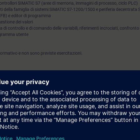
controllori SIMATIC S7 (aree di memoria, immagini di processo, ciclo PLC)
 reti della famiglia di sistemi SIMATIC S7-1200/1500 e periferia decentrat
 FB) e editor di programma
gestione dei valori
a di controllo e di comando delle variabili, riferimenti incrociati, confronto 
ogramma utente
ormativo e non sono previste esercitazioni.
rai in grado di:
otenzialità della piattaforma di sviluppo TIA Portal
 strumenti necessari per la progettazione e programmazione dei componen
0 con TIA Portal
r eseguire una messa in servizio dei componenti TIA
automazione SIMATIC S7-300/400 o di altri vendor.