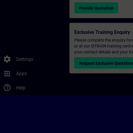
Provide Quotation
Exclusive Training Enquiry
Please complete the enquiry form 
or at our SITRAIN training centr
your contact details and your tr
settings
Settings
Request Exclusive Quotatio
apps
Apps
help_outline
Help