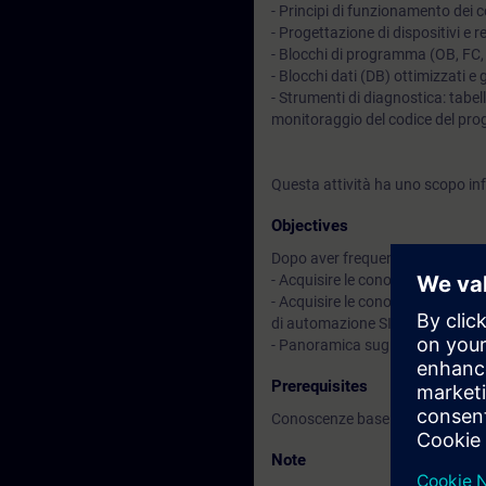
- Principi di funzionamento dei 
- Progettazione di dispositivi e
- Blocchi di programma (OB, FC,
- Blocchi dati (DB) ottimizzati e 
- Strumenti di diagnostica: tabell
monitoraggio del codice del pr
Questa attività ha uno scopo inf
Objectives
Dopo aver frequentato il corso sa
- Acquisire le conoscenze sulle p
- Acquisire le conoscenze sugli
di automazione SIMATIC S7-150
- Panoramica sugli strumenti pe
Prerequisites
Conoscenze base sui sistemi di 
Note