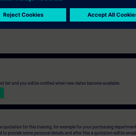
st list and you will be notified when new dates become available.
ice quotation for this training, for example for your purchasing departmen
eed to provide some personal details and after this a quotation will be emai