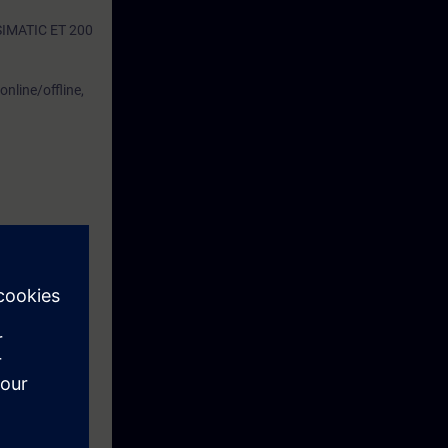
a SIMATIC ET 200
online/offline,
ti del sistema