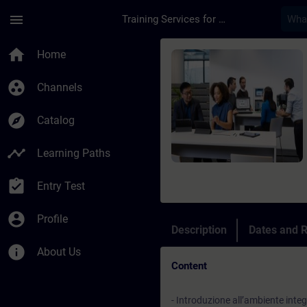
Skip To Main Content
Page Loaded
menu
Training Services for Digital Industries
Course - Migrazione 
home
Home
group_work
Channels
explore
Catalog
timeline
Learning Paths
assignment_turned_in
Entry Test
account_circle
Profile
Description
Dates and R
info
About Us
Content
- Introduzione all’ambiente inte