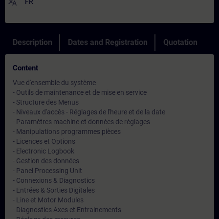
translate
FR
Description
Dates and Registration
Quotation
Content
Vue d'ensemble du système
- Outils de maintenance et de mise en service
- Structure des Menus
- Niveaux d'accès - Réglages de l'heure et de la date
- Paramètres machine et données de réglages
- Manipulations programmes pièces
- Licences et Options
- Electronic Logbook
- Gestion des données
- Panel Processing Unit
- Connexions & Diagnostics
- Entrées & Sorties Digitales
- Line et Motor Modules
- Diagnostics Axes et Entrainements