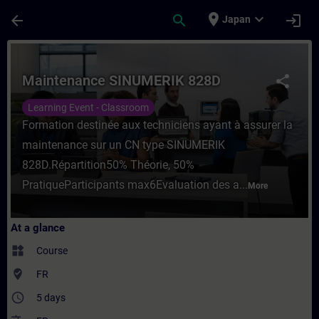
Skip To Main Content
Page Loaded
place
expand_more
arrow_back
search
login
Japan
Course - Maintenance SINUMERIK 828D - Tr
Maintenance SINUMERIK 828D
share
Learning Event - Classroom
Formation destinée aux techniciens ayant à assurer la
maintenance sur un CN type SINUMERIK
828D.Répartition50% Théorie, 50%
PratiqueParticipants max6Evaluation des a...
More
At a glance
widgets
Course
where_to_vote
FR
access_time
5 days