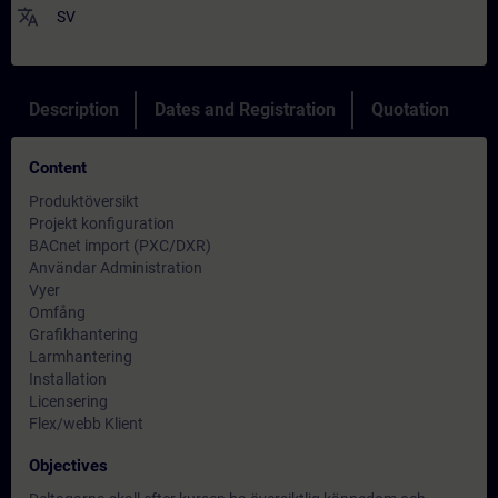
translate
SV
Description
Dates and Registration
Quotation
Content
Produktöversikt
Projekt konfiguration
BACnet import (PXC/DXR)
Användar Administration
Vyer
Omfång
Grafikhantering
Larmhantering
Installation
Licensering
Flex/webb Klient
Objectives