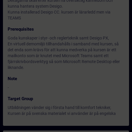
Deltagarna skall efter kursen ha översiktlig kännedom och
kunna hantera system Desigo.
Kunna installerad Desigo CC. kursen är lärarledd men via
TEAMS
Prerequisites
Goda kunskaper i styr- och reglerteknik samt Desigo PX,
En virtuell demomiljö tillhandahålls i samband med kursen, så
det enda som krävs för att kunna medverka på kursen är ett
mailkonto som är knutet med Microsoft Teams samt ett
fjärrskrivbordsverktyg så som Microsoft Remote Desktop eller
liknande.
Note
-
Target Group
Utbildningen vänder sig i första hand till komfort tekniker,
Kursen är på svenska materialet vi använder är på engelska