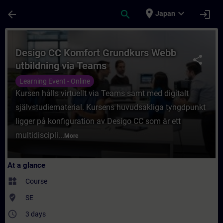
Skip To Main Content
Page Loaded
place
expand_more
arrow_back
search
login
Japan
Course - Desigo CC Komfort Grundkurs Web
Desigo CC Komfort Grundkurs Webb
share
utbildning via Teams
Learning Event - Online
Kursen hålls virtuellt via Teams samt med digitalt
självstudiematerial. Kursens huvudsakliga tyngdpunkt
ligger på konfiguration av Desigo CC som är ett
multidiscipli...
More
At a glance
widgets
Course
where_to_vote
SE
access_time
3 days