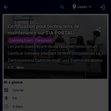
Skip To Main Content
Page Loaded
place
expand_more
arrow_back
search
login
Japan
Course - Certification pour techniciens d
Certification pour techniciens de
share
maintenance sur TIA PORTAL
Learning Event - Classroom
Les participants ayant réussi l'examen recevront un
Certificat Siemens attestant de leurs compétences.Le
Zentralverband Elektrotechnik - und Elektronikindustrie
e.V....
More
At a glance
widgets
Course
where_to_vote
FR
access_time
3 days