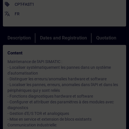
sell
CPT-FAST1
translate
FR
Description
Dates and Registration
Quotation
Content
Maintenance de l'API SIMATIC :
- Localiser systématiquement les pannes dans un système
d'automatisation
- Distinguer les erreurs/anomalies hardware et software
- Localiser les pannes, erreurs, anomalies dans l'API et dans les
périphériques qui y sont reliés
- Fonctions diagnostiques hardware et software
- Configurer et attribuer des paramètres à des modules avec
diagnostics
- Gestion d'E/S TOR et analogiques
- Mise en service et extension de blocs existants
Communication industrielle: