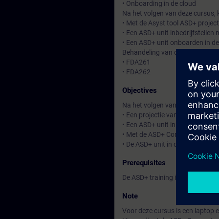
• Onboarding in de cloud
Na het volgen van deze cursus, 
• Met de Asyst tool ASD+ projec
• Een ASD+ unit inbedrijfstelle
• Een ASD+ unit onboarden in de
Behandeling van de aanzuigunit
• FDA261
• FDA262
Objectives
Na het volgen van deze cursus b
• Een projectie van een ASD+ s
• Een ASD+ unit inbedrijf te ku
• Met de ASD+ Connect app te 
• De ASD+ unit in de cloud op t
Prerequisites
De ASD+ training is uitsluitend
Note
Voor deze cursus is een laptop 