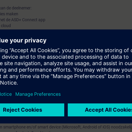
kan de deelnemer:
ties maken
n met de ASD+ Connect app
 cloud
s:
eschikt de deelnemer over alle noodzakelijke theoretische en praktische 
ysteem te kunnen maken
nnen nemen
werken
e kunnen nemen
 bedoeld voor technici die reeds de Siemens ASD Standaard training gevol
en smartphone en/of smart device (Microsoft, Android of iOS) noodzakelij