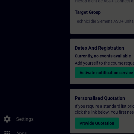
Hierop dient de ASD+ Connect app
Target Group
Technici die Siemens ASD+ units 
Dates And Registration
Currently, no events available
Add yourself to the course reque
Activate notification service
Personalised Quotation
If you require a standard list pr
click the link below. You first n
settings
Settings
Provide Quotation
apps
Apps