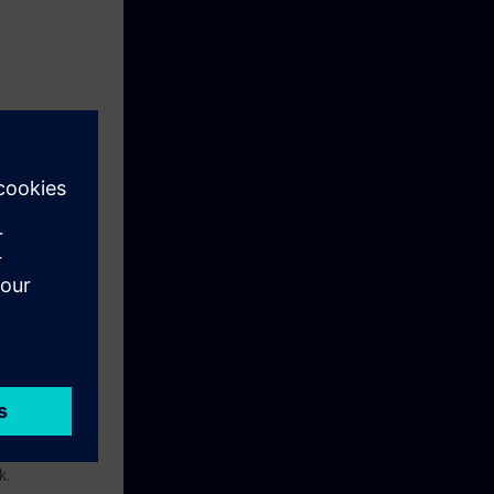
kennis om:
gd hebben.
k.