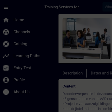
Skip To Main Content
Page Loaded
menu
Training Services for Digital Industries
Course - Aspiratiesy
home
Home
group_work
Channels
explore
Catalog
timeline
Learning Paths
assignment_turned_in
Entry Test
Description
Dates and R
account_circle
Profile
Content
info
About Us
De onderwerpen die in deze cur
• Eigenschappen van de ASD+ 
• Projectie van aanzuigleidinge
• Inbedrijfstel methode in com