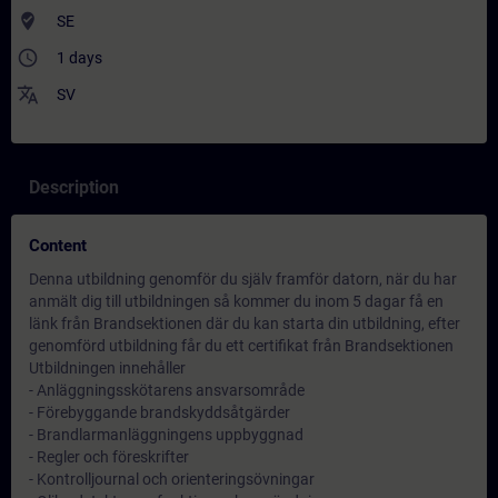
where_to_vote
SE
access_time
1 days
translate
SV
Description
Content
Denna utbildning genomför du själv framför datorn, när du har
anmält dig till utbildningen så kommer du inom 5 dagar få en
länk från Brandsektionen där du kan starta din utbildning, efter
genomförd utbildning får du ett certifikat från Brandsektionen
Utbildningen innehåller
- Anläggningsskötarens ansvarsområde
- Förebyggande brandskyddsåtgärder
- Brandlarmanläggningens uppbyggnad
- Regler och föreskrifter
- Kontrolljournal och orienteringsövningar