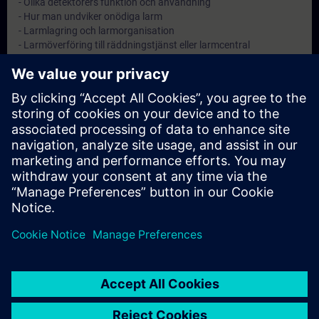
- Olika detektorers funktion och användning
- Hur man undviker onödiga larm
- Larmlagring och larmorganisation
- Larmöverföring till räddningstjänst eller larmcentral
Objectives
Att ge anläggningsskötaren kännedom om sitt ansvar samt god
kunskap inom brandskydd.
Note
-
Target Group
Anläggningsskötare på automatiska brandlarmanläggningar.
© Siemens AG 2026