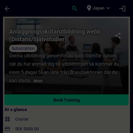
Skip To Main Content
Page Loaded
place
expand_more
arrow_back
search
login
Japan
Course - Anläggningsskötarutbildning webb
Anläggningsskötarutbildning webb
share
(Distans/Självstudier)
Subscription
Denna utbildning genomför du själv framför datorn,
när du har anmält dig till utbildningen så kommer du
inom 5 dagar få en länk från Brandsektionen där du
kan starta...
More
Book Training
At a glance
widgets
Course
payment
SEK 5000.00