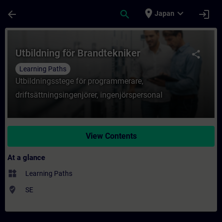
Skip To Main Content
Page Loaded
place
expand_more
arrow_back
search
login
Japan
Course - Utbildning för Brandtekniker - Tr
Utbildning för Brandtekniker
share
Learning Paths
Utbildningsstege för programmerare,
driftsättningsingenjörer, ingenjörspersonal
View Contents
At a glance
widgets
Learning Paths
where_to_vote
SE