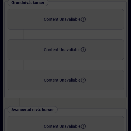
Grundnivå: kurser
error_outline
Content Unavaliable
error_outline
Content Unavaliable
error_outline
Content Unavaliable
Avancerad nivå: kurser
error_outline
Content Unavaliable