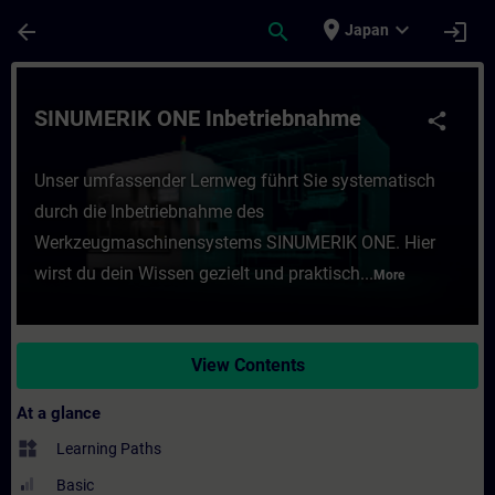
Skip To Main Content
Page Loaded
place
expand_more
arrow_back
search
login
Japan
Course - SINUMERIK ONE Inbetriebnahme - 
SINUMERIK ONE Inbetriebnahme
share
Unser umfassender Lernweg führt Sie systematisch
durch die Inbetriebnahme des
Werkzeugmaschinensystems SINUMERIK ONE. Hier
wirst du dein Wissen gezielt und praktisch...
More
View Contents
At a glance
widgets
Learning Paths
Basic