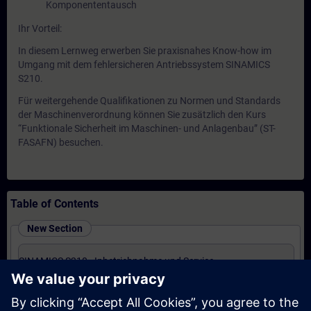
Komponententausch
Ihr Vorteil:
In diesem Lernweg erwerben Sie praxisnahes Know-how im
Umgang mit dem fehlersicheren Antriebssystem SINAMICS
S210.
Für weitergehende Qualifikationen zu Normen und Standards
der Maschinenverordnung können Sie zusätzlich den Kurs
“Funktionale Sicherheit im Maschinen- und Anlagenbau” (ST-
FASAFN) besuchen.
Table of Contents
New Section
SINAMICS S210 - Inbetriebnahme und Service
(Präsenz-Training)