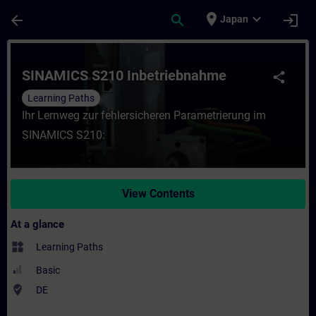
Skip To Main Content
Page Loaded
place
expand_more
arrow_back
search
login
Japan
Course - SINAMICS S210 Inbetriebnahme - 
SINAMICS S210 Inbetriebnahme
share
Learning Paths
Ihr Lernweg zur fehlersicheren Parametrierung im
SINAMICS S210:
View Contents
At a glance
widgets
Learning Paths
Basic
where_to_vote
DE