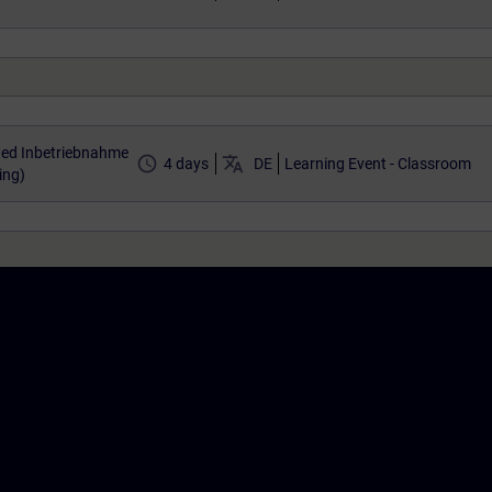
ted Inbetriebnahme
access_time
translate
4 days
DE
Learning Event - Classroom
ing)