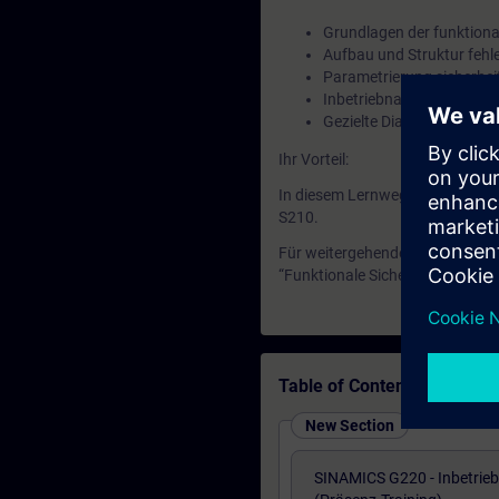
Grundlagen der funktional
Aufbau und Struktur fehl
Parametrierung sicherhe
Inbetriebnahme und Test d
Gezielte Diagnose und F
Ihr Vorteil:
In diesem Lernweg erwerben Si
S210.
Für weitergehende Qualifikatio
“Funktionale Sicherheit im Mas
Table of Contents
New Section
SINAMICS G220 - Inbetrie