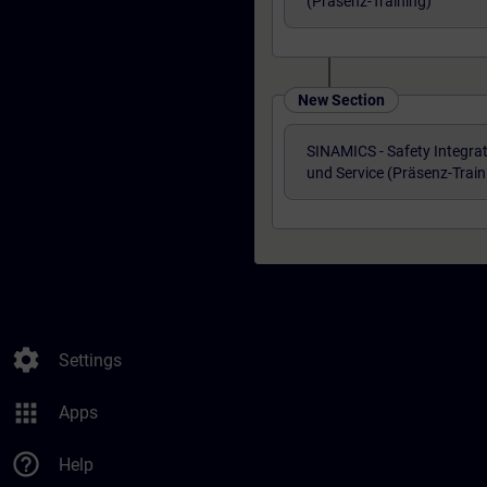
(Präsenz-Training)
New Section
SINAMICS - Safety Integra
und Service (Präsenz-Train
settings
Settings
apps
Apps
help_outline
Help