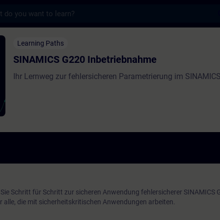
s
220 Inbetriebnahme - Training - Training 
Learning Paths
SINAMICS G220 Inbetriebnahme
Ihr Lernweg zur fehlersicheren Parametrierung im SINAMIC
Sie Schritt für Schritt zur sicheren Anwendung fehlersicherer SINAMICS
r alle, die mit sicherheitskritischen Anwendungen arbeiten.