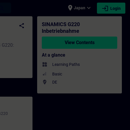
place
expand_more
login
earch
Japan
Login
- Professional development | SITRAIN
SINAMICS G220
share
Inbetriebnahme
View Contents
S G220:
At a glance
widgets
Learning Paths
Basic
where_to_vote
DE
 G220