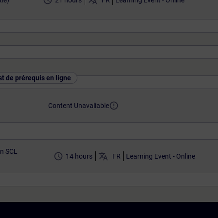
access_time
translate
ie)
21 hours
FR
Learning Event - Online
st de prérequis en ligne
error_outline
Content Unavaliable
n SCL
access_time
translate
14 hours
FR
Learning Event - Online