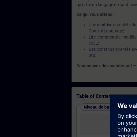
qu’offre un langage de haut niv
Ce qui vous attend :
Une maîtrise complète du
Control Language)
Lire, comprendre, modifie
(SCL)
Des contenus orientés ave
SCL
Commencez dès maintenant — et 
Table of Contents
Niveau de base : cours et t