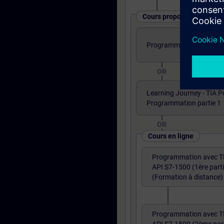
Cours proposés sous diff
Programmation TIA PORTA
OR
Learning Journey - TIA P
Programmation partie 1
OR
Cours en ligne
Programmation avec T
API S7-1500 (1ère parti
(Formation à distance)
Programmation avec T