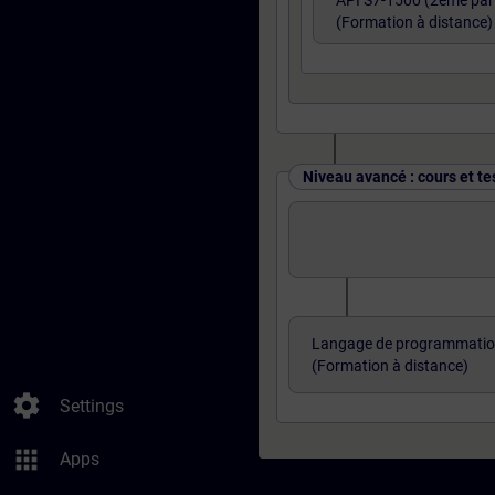
API S7-1500 (2ème part
(Formation à distance)
Niveau avancé : cours et te
Langage de programmatio
(Formation à distance)
settings
Settings
apps
Apps