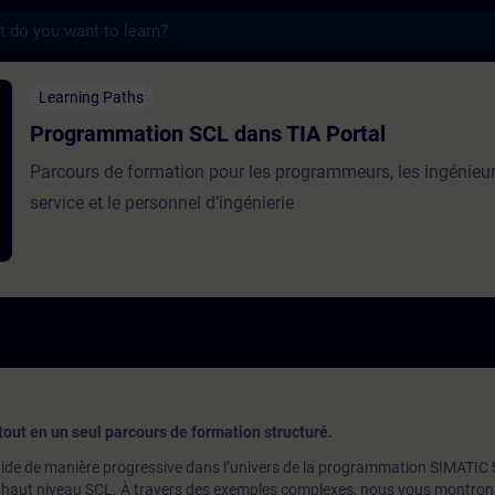
s
on SCL dans TIA Portal - Training - Train
Learning Paths
Programmation SCL dans TIA Portal
Parcours de formation pour les programmeurs, les ingénieu
service et le personnel d’ingénierie
tout en un seul parcours de formation structuré.
ide de manière progressive dans l’univers de la programmation SIMATIC 
 de haut niveau SCL. À travers des exemples complexes, nous vous montro