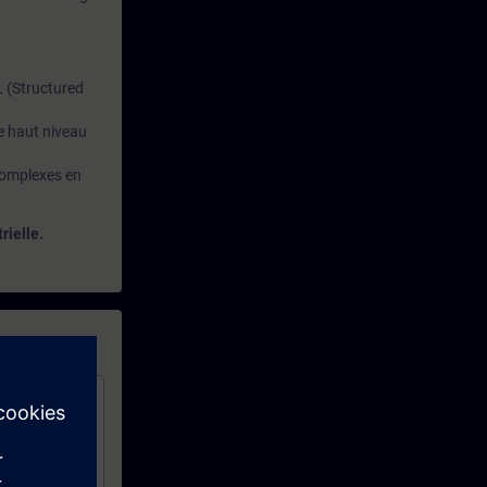
L (Structured
e haut niveau
 complexes en
rielle.