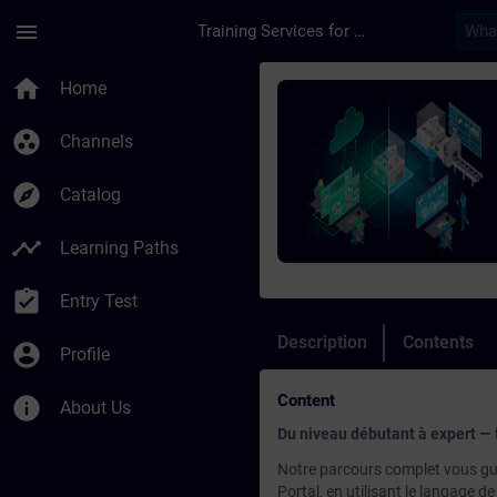
Skip To Main Content
Page Loaded
menu
Training Services for Digital Industries
Course - Programmati
home
Home
group_work
Channels
explore
Catalog
timeline
Learning Paths
assignment_turned_in
Entry Test
Description
Contents
account_circle
Profile
Content
info
About Us
Du niveau débutant à expert — 
Notre parcours complet vous gu
Portal, en utilisant le langage