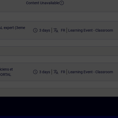
error_outline
Content Unavaliable
L expert (3eme
access_time
translate
3 days
FR
Learning Event - Classroom
ciens et
access_time
translate
3 days
FR
Learning Event - Classroom
 PORTAL