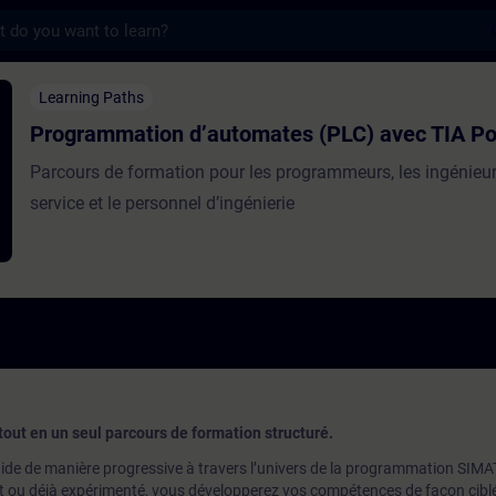
s
on d’automates (PLC) avec TIA Portal - Tr
Learning Paths
Programmation d’automates (PLC) avec TIA Po
Parcours de formation pour les programmeurs, les ingénieu
service et le personnel d’ingénierie
tout en un seul parcours de formation structuré.
de de manière progressive à travers l’univers de la programmation SIMA
 ou déjà expérimenté, vous développerez vos compétences de façon ciblé