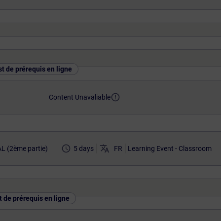
st de prérequis en ligne
error_outline
Content Unavaliable
access_time
translate
L (2ème partie)
5 days
FR
Learning Event - Classroom
t de prérequis en ligne