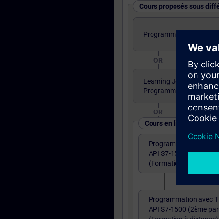
Cours proposés sous diff
Programmation TIA PORTA
OR
Learning Journey - TIA P
Programmation partie 1
OR
Cours en ligne
Programmation avec T
API S7-1500 (1ère parti
(Formation à distance)
Programmation avec T
API S7-1500 (2ème part