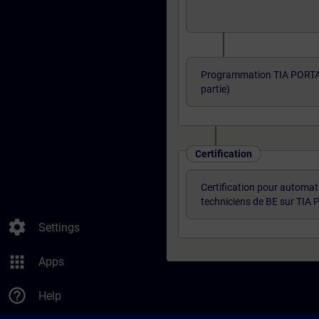
Programmation TIA PORTA
partie)
Certification
Certification pour automati
techniciens de BE sur TIA
settings
Settings
apps
Apps
help_outline
Help