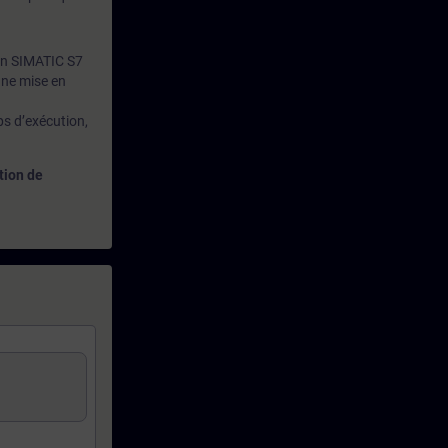
on SIMATIC S7
une mise en
s d’exécution,
tion de