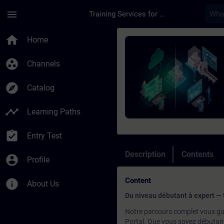
Skip To Main Content
Page Loaded
menu
Training Services for Digital Industries
Course - Programmati
home
Home
group_work
Channels
explore
Catalog
timeline
Learning Paths
assignment_turned_in
Entry Test
Description
Contents
account_circle
Profile
Content
info
About Us
Du niveau débutant à expert — 
Notre parcours complet vous gui
Portal. Que vous soyez débutant