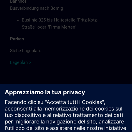
Bahnhof
Busverbindung nach Bomig
Buslinie 325 bis Haltestelle "Fritz-Kotz-
Straße" oder "Firma Merten"
Parken
Siehe Lageplan.
Lag
ep
lan >
Hinweise
Verpflegung
Das Essen, Kaffee, Tee sowie kalte Getränke stehen kostenlos
für Sie bereit.