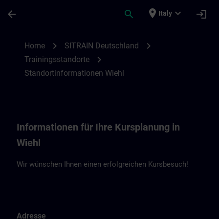
Passa al contenuto principale
Pagina caricata
place
expand_more
arrow_back
search
login
Italy
Standortinformationen Wiehl – Unitechni
chevron_right
chevron_right
Home
SITRAIN Deutschland
chevron_right
Trainingsstandorte
Standortinformationen Wiehl
Informationen für Ihre Kursplanung in
Wiehl
Wir wünschen Ihnen einen erfolgreichen Kursbesuch!
Adresse