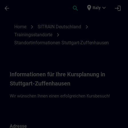
Passa al contenuto principale
Pagina caricata
place
expand_more
arrow_back
search
login
Italy
Standortinformationen Stuttgart-Zuffenh
chevron_right
chevron_right
Home
SITRAIN Deutschland
chevron_right
Trainingsstandorte
Standortinformationen Stuttgart-Zuffenhausen
Informationen für Ihre Kursplanung in
Stuttgart-Zuffenhausen
Wir wünschen Ihnen einen erfolgreichen Kursbesuch!
Adresse