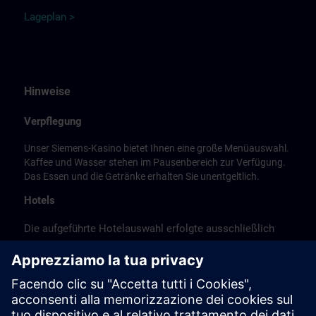
L
a
ge
p
la
n
>
Hinweise
Verpflegung
Unser Siemens-Kasino bietet Ihnen eine große Menüauswahl.
Kaffee und Wasser stehen im Pausenbereich zur Verfügung.
Das Essen und die Getränke erhalten Sie unentgeltlich.
Hotels
Die aufgeführte Hotelauswahl erfolgte ausschließlich
anhand der Nähe der Hotels zum Kursort bzw. anhand
der günstigen Verkehrsanbindung zum
Veranstaltungsort.
Es handelt sich hierbei nicht um Siemens-
Vertragshotels, daher können wir für die Qualität der