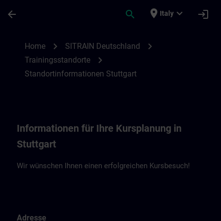
Passa al contenuto principale
Pagina caricata
place
expand_more
arrow_back
search
login
Italy
Standortinformationen Stuttgart | SITRAI
chevron_right
chevron_right
Home
SITRAIN Deutschland
chevron_right
Trainingsstandorte
Standortinformationen Stuttgart
Informationen für Ihre Kursplanung in
Stuttgart
Wir wünschen Ihnen einen erfolgreichen Kursbesuch!
Adresse