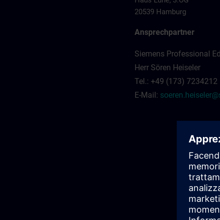
Haus Luhe, 3.OG
20539 Hamburg
Ansprechpartner
Siemens Professional E
Herr Sören Heiseler
Tel.: +49 (173) 7234212
E-Mail:
soeren.heiseler