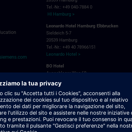
20539 Hamburg
Tel.-Nr.: +49 040-7884 0
HI Hamburg >
Leonardo Hotel Hamburg Elbbrucken
ducation
Sieldeich 5-7
20539 Hamburg
Tel.-Nr.: +49 40 78966151
Leonardo Hotel >
@siemens.com
BO Hotel
Ausschlager Weg 68,
20539 Hamburg
Tel.-Nr.: +49 40 226 331 2800
BO Hotel >