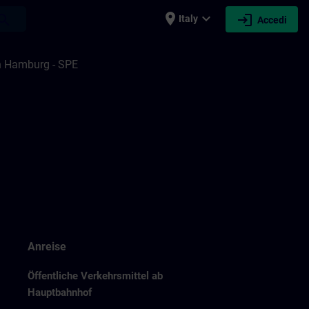
place
expand_more
login
earch
Italy
Accedi
n Hamburg - SPE
Anreise
Öffentliche Verkehrsmittel ab
Hauptbahnhof