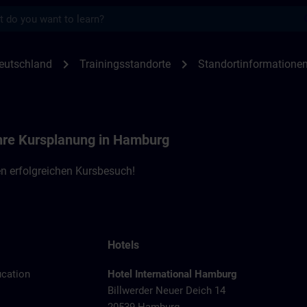
s
nen Hamburg - SPE | SITRAIN
chevron_right
chevron_right
eutschland
Trainingsstandorte
Standortinformatione
Ihre Kursplanung in Hamburg
n erfolgreichen Kursbesuch!
Hotels
ucation
Hotel International Hamburg
Billwerder Neuer Deich 14