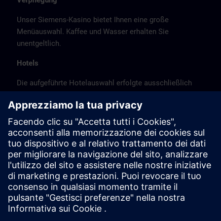
Verpflegung
Unser Siemens-Kasino bietet Ihnen eine große
Menüauswahl. Kaffee und Wasser erhalten Sie
unentgeltlich.
Hotels
Die aufgeführte Hotelauswahl erfolgte ausschließlich
anhand der Nähe der Hotels zum Kursort bzw. anhand
der günstigen Verkehrsanbindung zum
Veranstaltungsort.
Es handelt sich hierbei nicht um Siemens-
Vertragshotels, daher können wir für die Qualität der
Hotels keine Gewähr übernehmen.
Stornierung
Bitte stornieren Sie schriftlich.