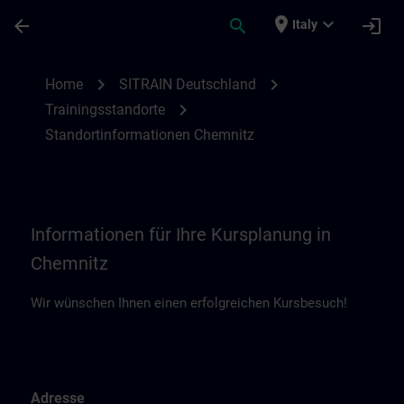
Passa al contenuto principale
Pagina caricata
place
expand_more
arrow_back
search
login
Italy
Standortinformationen Chemnitz | SITRAI
chevron_right
chevron_right
Home
SITRAIN Deutschland
chevron_right
Trainingsstandorte
Standortinformationen Chemnitz
Informationen für Ihre Kursplanung in
Chemnitz
Wir wünschen Ihnen einen erfolgreichen Kursbesuch!
Adresse