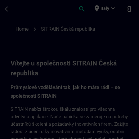
Passa al contenuto principale
Pagina caricata
place
expand_more
arrow_back
search
login
Italy
SITRAIN Česká republika | SITRAIN
chevron_right
Home
SITRAIN Česká republika
Vítejte u společnosti SITRAIN Česká
republika
Průmyslové vzdělávání tak, jak ho máte rádi – se
společností SITRAIN
SITRAIN nabízí širokou škálu znalostí pro všechna
odvětví a aplikace. Naše nabídka se zaměřuje na potřeby
účastníků školení a požadavky inovativních firem. Zažijte
radost z učení díky inovativním metodám výuky, osobní