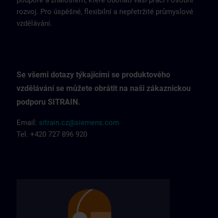
podpoře a znalostem, které obohatí vaši práci i osobní
rozvoj. Pro úspěšné, flexibilní a nepřetržité průmyslové
vzdělávání.
Se všemi dotazy týkajícími se produktového
vzdělávání se můžete obrátit na naši zákaznickou
podporu SITRAIN.
Email:
sitrain.cz@siemens.com
Tel. +420 727 896 920