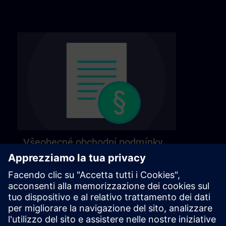
Všeobecné obchodní podmínky
Naše všeobecné obchodní podmínky najdete
na následující stránce.