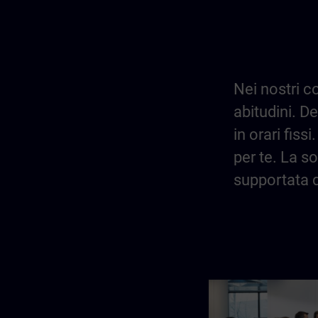
Nei nostri c
abitudini. D
in orari fis
per te. La so
supportata d