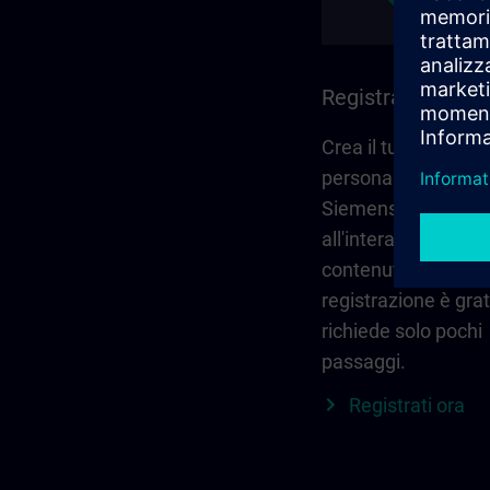
Registrati e acce
Crea il tuo account
personale tramite
Siemens ID per ac
all'intera gamma di
contenuti SITRAIN.
registrazione è grat
richiede solo pochi
passaggi.
Registrati ora