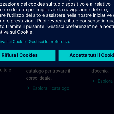
di
Trova il corso giusto
SITRAIN n
per te.
regione
Cerca direttamente
Tutto ciò c
cedere
utilizzando parole chiave
tua region
e filtri – oppure esplora
aggiornamen
 La
per categoria nel
locali e alt
uita e
catalogo per trovare il
d'occhio.
corso ideale.
Esplora 
Esplora il catalogo