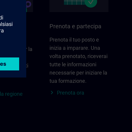
ella sua
Prenota e partecipa
Prenota il tuo posto e
inizia a imparare. Una
he conta per la
volta prenotato, riceverai
e –
tutte le informazioni
ti, contatti
necessarie per iniziare la
ro a colpo
tua formazione.
Prenota ora
la regione