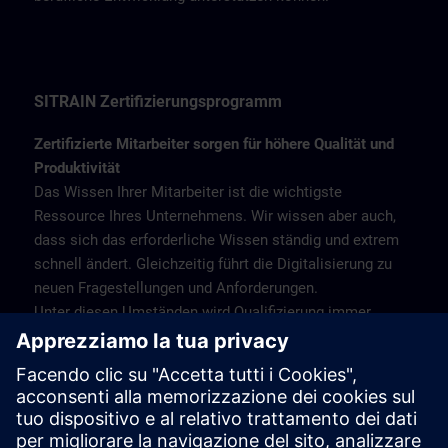
SITRAIN Zertifizierungsprogramm
Zertifizierte Mitarbeiter sorgen für höhere Qualität und
Produktivität
Das Wissen Ihrer Mitarbeiter ist die wichtigste
Ressource Ihres Unternehmens. Wir wissen aber auch,
dass sich das erforderliche Wissen ständig und extrem
schnell ändert. Gleichzeitig führt die Digitalisierung zu
neuen Fragestellungen und Anforderungen.
Unter diesen Umständen wird Qualifizierung immer
wichtiger – für Arbeitgeber und Arbeitnehmer
gleichermaßen. Das SITRAIN Certification Program
bietet daher qualifizierte Schulungen für die gesamte
Palette der industriellen Produkte und Lösungen von
Siemens mit anschließender Zertifizierung zum