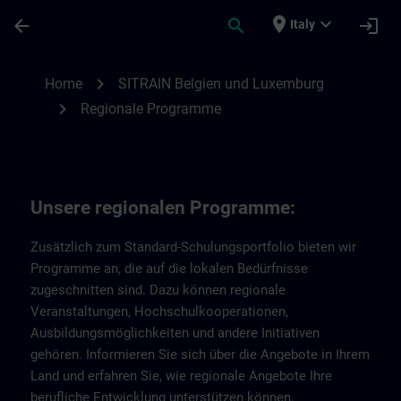
Passa al contenuto principale
Pagina caricata
place
expand_more
arrow_back
search
login
Italy
Regionale Programme von SITRAIN Belgie
chevron_right
Home
SITRAIN Belgien und Luxemburg
chevron_right
Regionale Programme
Unsere regionalen Programme:
Zusätzlich zum Standard-Schulungsportfolio bieten wir
Programme an, die auf die lokalen Bedürfnisse
zugeschnitten sind. Dazu können regionale
Veranstaltungen, Hochschulkooperationen,
Ausbildungsmöglichkeiten und andere Initiativen
gehören. Informieren Sie sich über die Angebote in Ihrem
Land und erfahren Sie, wie regionale Angebote Ihre
berufliche Entwicklung unterstützen können.