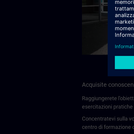
Acquisite conoscenz
Raggiungerete l'obiett
esercitazioni pratiche 
Concentratevi sulla vo
centro di formazione 