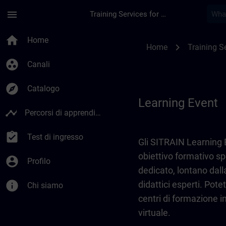
Passa al contenuto principale
Pagina caricata
menu
Training Services for Digital Industries
Learning Event | SI
home
Home
chevron_right
Home
Training Se
group_work
Canali
explore
Catalogo
Learning Event
timeline
Percorsi di apprendimento
assignment_turned_in
Test di ingresso
Gli SITRAIN Learning 
obiettivo formativo s
account_circle
Profilo
dedicato, lontano dall
info
didattici esperti. Pote
Chi siamo
centri di formazione i
virtuale.