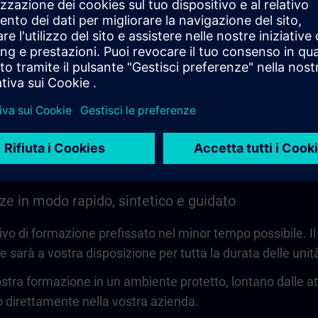
Play
Video
e in modo rapido, sintetico e guidato
ivo di formazione prefissato nel minor tempo possibile. Il
e sarà a vostra disposizione per tutta la durata delle unit
stra formazione in un ambiente protetto, lontano dalle atti
o direttamente nella vostra azienda.