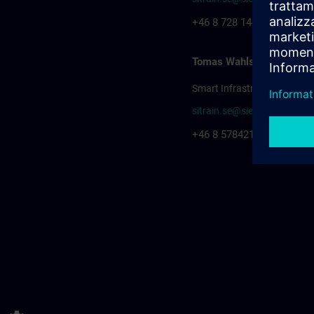
+46 8 728 1448
Tomas Wahlström
Smart Infrastructure
sitrain.se@siemens.com
+46 8 57842141