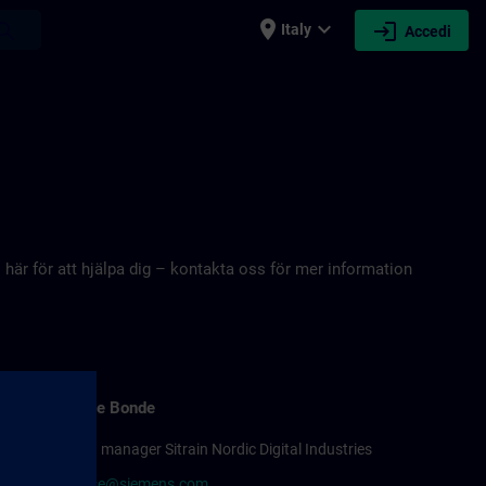
place
expand_more
login
earch
Italy
Accedi
s här för att hjälpa dig – kontakta oss för mer information
Susanne Bonde
Training manager Sitrain Nordic Digital Industries
sitrain.se@siemens.com