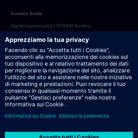
Susanne Bonde
Opplæringsansvarlig i SITRAIN Nordice
susanne.bonde@siemens.com