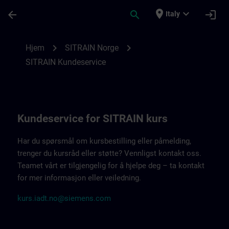
Passa al contenuto principale
Pagina caricata
place
expand_more
arrow_back
search
login
Italy
Kontaktdetaljer SITRAIN Norge | SITRAIN
chevron_right
chevron_right
Hjem
SITRAIN Norge
SITRAIN Kundeservice
Kundeservice for SITRAIN kurs
Har du spørsmål om kursbestilling eller påmelding,
trenger du kursråd eller støtte? Vennligst kontakt oss.
Teamet vårt er tilgjengelig for å hjelpe deg – ta kontakt
for mer informasjon eller veiledning.
kurs.iadt.no@siemens.com