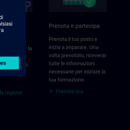
ella sua
Prenota e partecipa
Prenota il tuo posto e
inizia a imparare. Una
he conta per la
volta prenotato, riceverai
e –
tutte le informazioni
ti, contatti
necessarie per iniziare la
ro a colpo
tua formazione.
Prenota ora
la regione