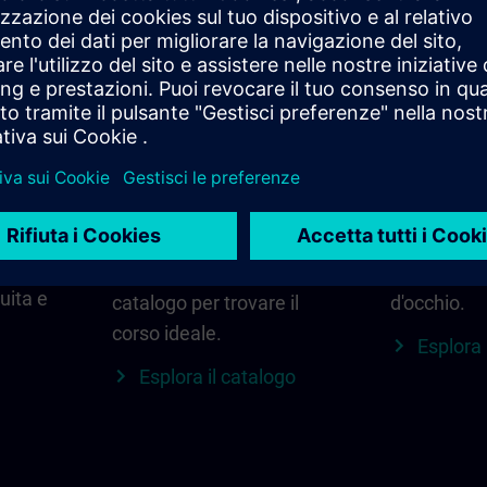
di
Trova il corso giusto
SITRAIN n
per te.
regione
Cerca direttamente
Tutto ciò c
cedere
utilizzando parole chiave
tua region
e filtri – oppure esplora
aggiornamen
 La
per categoria nel
locali e alt
uita e
catalogo per trovare il
d'occhio.
corso ideale.
Esplora 
Esplora il catalogo