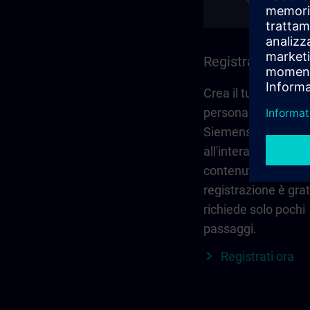
Registrati e acce
Crea il tuo account
personale tramite
Siemens ID per ac
all'intera gamma di
contenuti SITRAIN.
registrazione è grat
richiede solo pochi
passaggi.
Registrati ora