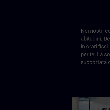
Nei nostri c
abitudini. D
in orari fis
per te. La so
supportata d