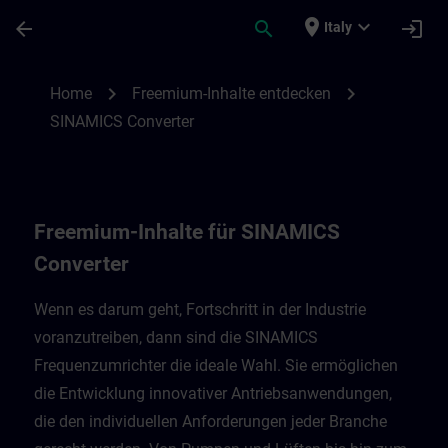
Passa al contenuto principale
Pagina caricata
place
expand_more
arrow_back
search
login
Italy
Freemium-Inhalte für SINAMICS Converter
chevron_right
chevron_right
Home
Freemium-Inhalte entdecken
SINAMICS Converter
Freemium-Inhalte für SINAMICS
Converter
Wenn es darum geht, Fortschritt in der Industrie
voranzutreiben, dann sind die SINAMICS
Frequenzumrichter die ideale Wahl. Sie ermöglichen
die Entwicklung innovativer Antriebsanwendungen,
die den individuellen Anforderungen jeder Branche