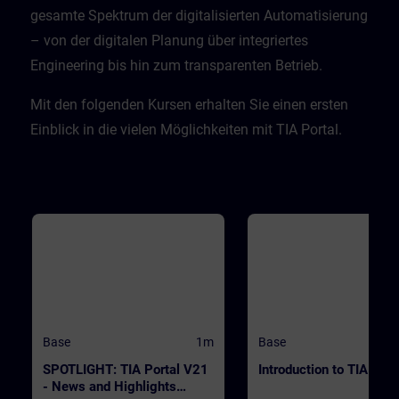
CPU. ValidityTIA Portal V20
gesamte Spektrum der digitalisierten Automatisierung
– von der digitalen Planung über integriertes
Engineering bis hin zum transparenten Betrieb. ​
Mit den folgenden Kursen erhalten Sie einen ersten
Einblick in die vielen Möglichkeiten mit TIA Portal.
Base
1m
Base
SPOTLIGHT: TIA Portal V21
Introduction to TIA Port
- News and Highlights