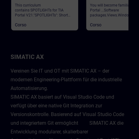
(Curriculum)
This curriculum
You will become familiar wit
contains SPOTLIGHTs for TIA
Portal ...Software
Portal V21."SPOTLIGHTs": Short
packages.Views.Window
(not fully-fledged) courses
arrangements.Programming
Corso
Corso
consisting of fewer activities and
languages.Settings.Help and
usually highlight a single
search functions. Validation
function.This curriculum shows
Portal
individual and new functionalities
of TIA Portal V21.
SIMATIC AX
Vereinen Sie IT und OT mit SIMATIC AX – der
modernen Engineering-Plattform für die industrielle
Automatisierung.
SIMATIC AX basiert auf Visual Studio Code und
verfügt über eine native Git Integration zur
Versionskontrolle. Basierend auf Visual Studio Code
und integriertem Git ermöglicht SIMATIC AX die
Entwicklung modularer, skalierbarer