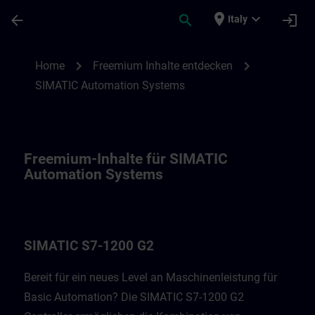
Passa al contenuto principale
Pagina caricata
place
expand_more
arrow_back
search
login
Italy
Freemium-Inhalte für SIMATIC Automatio
chevron_right
chevron_right
Home
Freemium Inhalte entdecken
SIMATIC Automation Systems
Freemium-Inhalte für SIMATIC
Automation Systems
SIMATIC S7-1200 G2
Bereit für ein neues Level an Maschinenleistung für
Basic Automation? Die SIMATIC S7-1200 G2