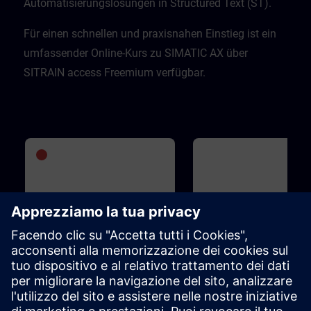
Automatisierungslösungen in Structured Text (ST).
Für einen schnellen und praxisnahen Einstieg ist ein
umfassender Online-Kurs zu SIMATIC AX über
SITRAIN access Freemium verfügbar.
Esperto
1h 5m
Base
SIMATIC AX - Introduction to
Introduction to TIA Port
modern PLC development
SIMATIC AX Logic Control
You will become familiar wit
Engineering is a new PLC Software
Portal ...Software