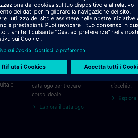
di
Trova il corso giusto
SITRAIN n
per te.
regione
Cerca direttamente
Tutto ciò c
cedere
utilizzando parole chiave
tua region
e filtri – oppure esplora
aggiornamen
 La
per categoria nel
locali e alt
uita e
catalogo per trovare il
d'occhio.
corso ideale.
Esplora 
Esplora il catalogo