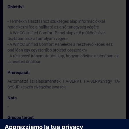
Obiettivi
- Termékkiválasztáshoz szükséges alap információkkal
rendelkezni fog a hallható az első tanegység végére
- A WinCC Unified Comfort Panel alapvető működésével
tisztában lesz a tanfolyam végére
- A WinCC Unified Comfort Panelekre a résztvevő képes lesz
önállóan egy egyszerűbb projetet összerakni
- A résztvevő iránymutatást kap, hogyan bővítse a témában az
ismereteit önállóan
Prerequisiti
Automatizálási alapismeretek, TIA-SERV1, TIA-SERV2 vagy TIA-
SYSUP képzés elvégzése javasolt
Nota
-
Gruppo target
Programozók, beüzemelő mérnökök, tervező mérnökök,