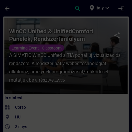
Passa al contenuto principale
Pagina caricata
place
expand_more
arrow_back
search
login
Italy
Corso - WinCC Unified & UnifiedComfort P
WinCC Unified & UnifiedComfort
share
Panelek, Rendszertanfolyam
Learning Event - Classroom
A SIMATIC WinCC Unified a TIA portál új vizualizációs
rendszere. A rendszer natív webes technológiát
alkalmaz, amelynek programozását/működését
mutatjuk be a résztve...
Altro
In sintesi
widgets
Corso
where_to_vote
HU
access_time
3 days