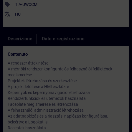
sell
TIA-UWCCM
translate
HU
Descrizione
Date e registrazione
Contenuto
A rendszer áttekintése
A mérnöki rendszer konfigurációs felhasználói felületének
megismerése
Projektek létrehozása és szerkesztése
A projekt letöltése a HMI eszközre
Képernyők és képernyőnavigáció létrehozása
Rendszerfunkciók és ütemezők használata
Faceplate megismerése és létrehozása
A felhasználói adminisztráció létrehozása
Az adatnaplózás és a riasztási naplózás konfigurálása,
beleértve a Logokat is
Receptek használata