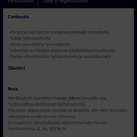
Descrizione
Date e registrazione
Contenuto
- Parantaa käytännön toimintaa yhteisillä työpaikoilla
- Tukea työnopastusta
- Antaa perustietoa työsuojelusta
- Vähentää eri tilaajien antamaa päällekkäistä koulutusta
- Pyrkiä vähentämään työtapaturmia ja vaaratilanteita
Obiettivi
-
Nota
Hyväksytysti suoritetun kokeen jälkeen kurssilta saa
Työturvallisuuskeskuksen työturvakortin.
Peruutus viikkoa ennen kurssia on ilmainen, alle viikko kurssista
veloitamme puolet kurssin hinnasta.
Kurssipäivän peruutuksista veloitamme koko hinnan.
Vientivalvonta AL :N / ECCN: N