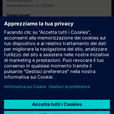
muodossa (pdf).
Vientivalvonta AL :N / ECCN:N
Gruppo target
Ohjelmoijat
Projektintekijät
Date e registrazione
Attualmente non ci sono eventi disponibili
Inseritevi nell'elenco dei richiedenti e riceverete una notifica non
appena saranno disponibili nuove date.
Attivare il servizio di notifica