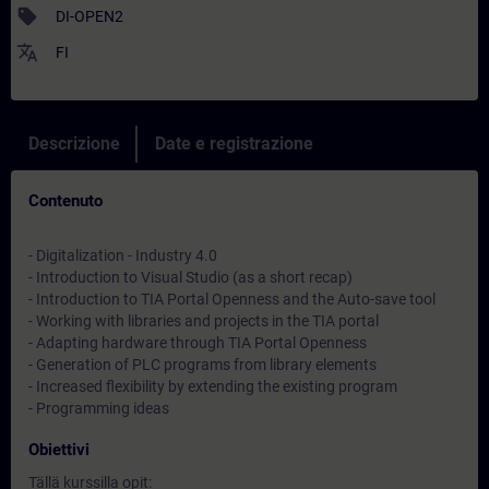
sell
DI-OPEN2
translate
FI
Descrizione
Date e registrazione
Contenuto
- Digitalization - Industry 4.0
- Introduction to Visual Studio (as a short recap)
- Introduction to TIA Portal Openness and the Auto-save tool
- Working with libraries and projects in the TIA portal
- Adapting hardware through TIA Portal Openness
- Generation of PLC programs from library elements
- Increased flexibility by extending the existing program
- Programming ideas
Obiettivi
Tällä kurssilla opit: