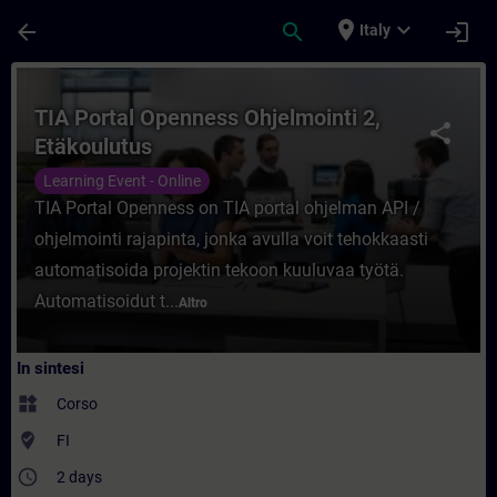
Passa al contenuto principale
Pagina caricata
place
expand_more
arrow_back
search
login
Italy
Corso - TIA Portal Openness Ohjelmointi 2
TIA Portal Openness Ohjelmointi 2,
share
Etäkoulutus
Learning Event - Online
TIA Portal Openness on TIA portal ohjelman API /
ohjelmointi rajapinta, jonka avulla voit tehokkaasti
automatisoida projektin tekoon kuuluvaa työtä.
Automatisoidut t...
Altro
In sintesi
widgets
Corso
where_to_vote
FI
access_time
2 days