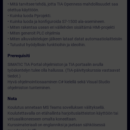
• Mitä tarvitsee tehdä, jotta TIA Openness mahdollisuudet saa
otettua käyttöön.
• Kuinka luoda Pprojekti.
• Kuinka luoda ja konfiguroida S7-1500 ala-asemineen.
• Miten rakentaa usean eri välilehden sisältämä HMI-projekti
• Miten generoit PLC ohjelmia
• Miten alkuvalistelujen jälkeen lataat datat automaatiolaitteisiin
• Tutustut hyödyllisiin funktioihin ja ideoihin.
Prerequisiti
SIMATIC TIA Portal ohjelmiston ja TIA portaalin avulla
työskentelyn tulee olla hallussa. (TIA-päivityskurssia vastaavat
tiedot.)
Hyvä ohjelmointiosaaminen C# kielellä sekä Visual Studio
ohjelmiston tunteminen.
Nota
Koulutus annetaan MS Teams sovelluksen välityksellä.
Koulutettavalla on etähallinta harjoituslaitteiston käyttöön tai
virtuaalikoneeseen omalta koneeltaan.
Kurssimateriaali on englanniksi ja jaetaan sähköisessä