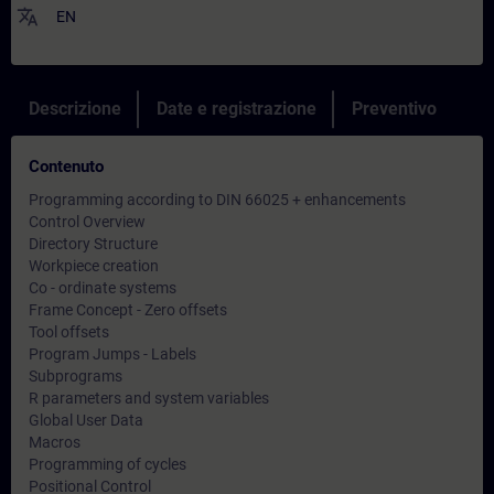
translate
EN
Descrizione
Date e registrazione
Preventivo
Contenuto
Programming according to DIN 66025 + enhancements
Control Overview
Directory Structure
Workpiece creation
Co - ordinate systems
Frame Concept - Zero offsets
Tool offsets
Program Jumps - Labels
Subprograms
R parameters and system variables
Global User Data
Macros
Programming of cycles
Positional Control