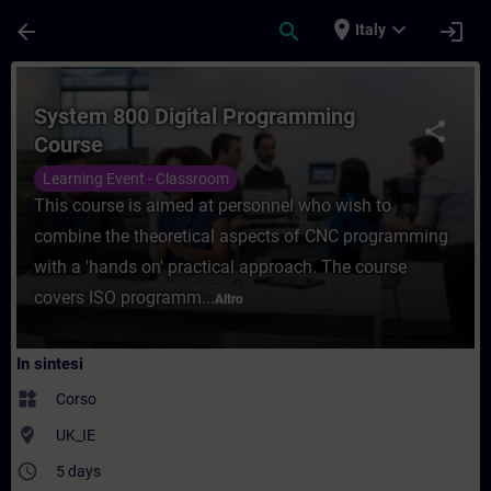
Passa al contenuto principale
Pagina caricata
place
expand_more
arrow_back
search
login
Italy
Corso - System 800 Digital Programming C
System 800 Digital Programming
share
Course
Learning Event - Classroom
This course is aimed at personnel who wish to
combine the theoretical aspects of CNC programming
with a 'hands on' practical approach. The course
covers ISO programm...
Altro
In sintesi
widgets
Corso
where_to_vote
UK_IE
access_time
5 days