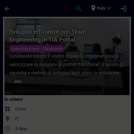
Passa al contenuto principale
Pagina caricata
place
expand_more
arrow_back
search
login
Italy
Corso - Sviluppo efficiente con Team Engi
Sviluppo efficiente con Team
more_vert
Engineering in TIA Portal
Learning Event - Classroom
Desiderate ridurre il vostro impegno ingegneristico e
velocizzare lo sviluppo di nuove macchine? Il lavoro di
squadra e metodi di sviluppo agili sono la soluzione.
I...
Altro
In sintesi
widgets
Corso
where_to_vote
IT
access_time
3 days