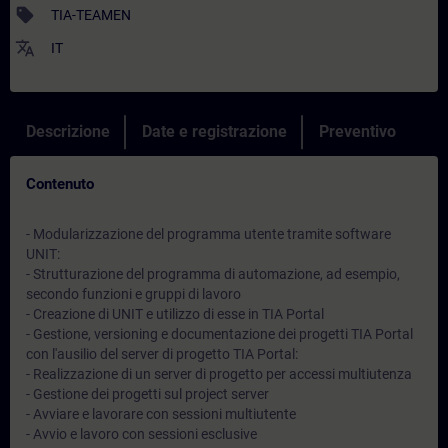
sell
TIA-TEAMEN
translate
IT
Descrizione
Date e registrazione
Preventivo
Contenuto
- Modularizzazione del programma utente tramite software
UNIT:
- Strutturazione del programma di automazione, ad esempio,
secondo funzioni e gruppi di lavoro
- Creazione di UNIT e utilizzo di esse in TIA Portal
- Gestione, versioning e documentazione dei progetti TIA Portal
con l'ausilio del server di progetto TIA Portal:
- Realizzazione di un server di progetto per accessi multiutenza
- Gestione dei progetti sul project server
- Avviare e lavorare con sessioni multiutente
- Avvio e lavoro con sessioni esclusive