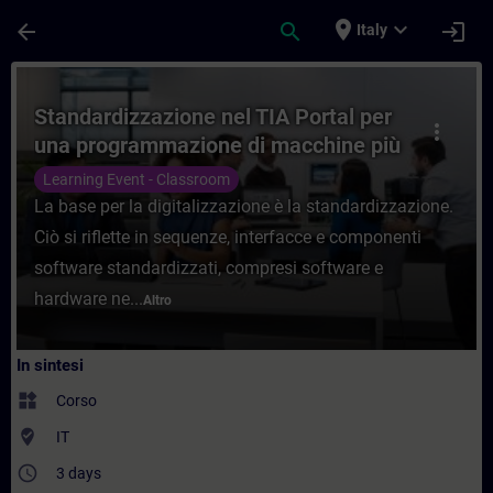
Passa al contenuto principale
Pagina caricata
place
expand_more
arrow_back
search
login
Italy
Corso - Standardizzazione nel TIA Portal 
Standardizzazione nel TIA Portal per
more_vert
una programmazione di macchine più
efficiente e senza errori
Learning Event - Classroom
La base per la digitalizzazione è la standardizzazione.
Ciò si riflette in sequenze, interfacce e componenti
software standardizzati, compresi software e
hardware ne...
Altro
In sintesi
widgets
Corso
where_to_vote
IT
access_time
3 days