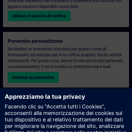
Inseritevi nell'elenco dei richiedenti e riceverete una notifica non
appena saranno disponibili nuove date.
Attivare il servizio di notifica
Preventivo personalizzato
Se desideri un preventivo standard per questo corso di
formazione, ad esempio per il tuo ufficio acquisti, fai clic sul link
sottostante. Per prima cosa, dovrai fornire alcuni dati personali;
successivamente, ti verrà inviato un preventivo via e-mail.
Richiedi un preventivo
Richiesta di informazioni su corsi di formazione
esclusivi
Compila il modulo di richiesta sottostante se hai bisogno di un
preventivo per un corso di formazione esclusivo in sede,
virtualmente o presso il nostro centro di formazione SITRAIN.