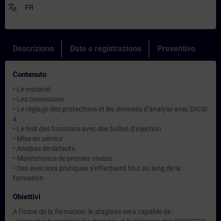
translate
FR
Descrizione
Date e registrazione
Preventivo
Contenuto
• Le matériel
• Les connexions
• Le réglage des protections et les données d’analyse avec DIGSI
4
• Le test des fonctions avec des boîtes d’injection
• Mise en service
• Analyse de défauts
• Maintenance de premier niveau
• Des exercices pratiques s’effectuent tout au long de la
formation
Obiettivi
A l’issue de la formation, le stagiaire sera capable de :