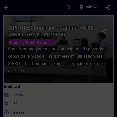
Passa al contenuto principale
Pagina caricata
place
expand_more
arrow_back
search
login
Italy
Corso - SIPROTEC Compact - Gamme 7SJ80
SIPROTEC Compact - Gamme 7SJ80,
share
7SK80, 7RW80 et 7SD80
Learning Event - Classroom
Cette formation permet aux participants d’apprendre à
connaitre le matériel, les données et l’utilisation des
SIPROTEC 4 Compact.De plus, les fonctions de base
de DI...
Altro
In sintesi
widgets
Corso
where_to_vote
FR
access_time
2 days