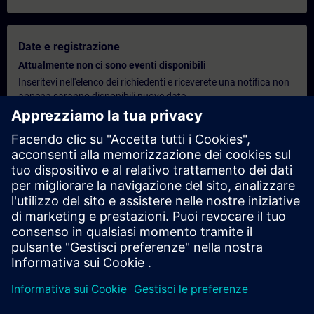
Date e registrazione
Attualmente non ci sono eventi disponibili
Inseritevi nell'elenco dei richiedenti e riceverete una notifica non
appena saranno disponibili nuove date.
Attivare il servizio di notifica
Preventivo personalizzato
Se desideri un preventivo standard per questo corso di
formazione, ad esempio per il tuo ufficio acquisti, fai clic sul link
sottostante. Per prima cosa, dovrai fornire alcuni dati personali;
successivamente, ti verrà inviato un preventivo via e-mail.
Richiedi un preventivo