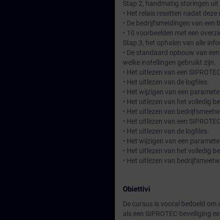
Stap 2, handmatig storingen uit
• Het relais resetten nadat deze
• De bedrijfsmeldingen van een
• 10 voorbeelden met een overzi
Stap 3, het ophalen van alle inf
• De standaard opbouw van een 
welke instellingen gebruikt zijn.
• Het uitlezen van een SIPROTEC
• Het uitlezen van de logfiles.
• Het wijzigen van een paramete
• Het uitlezen van het volledig 
• Het uitlezen van bedrijfsmeet
• Het uitlezen van een SIPROTEC
• Het uitlezen van de logfiles.
• Het wijzigen van een paramete
• Het uitlezen van het volledig 
• Het uitlezen van bedrijfsmeet
Obiettivi
De cursus is vooral bedoeld om 
als een SIPROTEC-beveiliging een