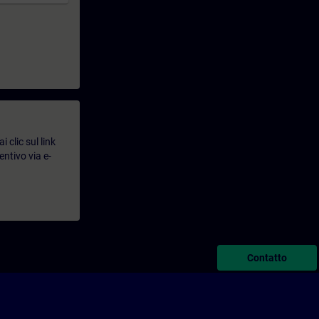
 clic sul link
entivo via e-
Contatto