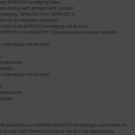
 een SIPROTEC-beveiliging halen.
 een storing heeft geregistreerd. Lockout.
 beveiliging. SIPROTEC 3 t/m SIPROTEC 5.
cht van de verkregen resultaten.
ormatie uit de SIPROTEC-beveiliging met de hand.
SIPROTEC 4 en SIPROTEC 5 beveiliging om te kunnen herleiden
 4-beveiliging met de hand.
r.
bestelnummer.
waarden.
 5-beveiliging met de hand.
r.
bestelnummer.
waarden.
alle gebruikers van SIEMENS SIPROTEC beveiligingen aan te leren om
 storing heeft herkend met behulp van de in het digitale relais