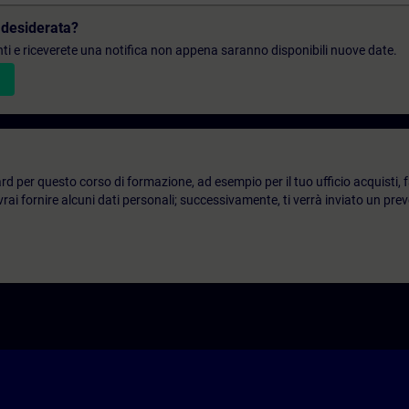
 desiderata?
denti e riceverete una notifica non appena saranno disponibili nuove date.
d per questo corso di formazione, ad esempio per il tuo ufficio acquisti, fai
ai fornire alcuni dati personali; successivamente, ti verrà inviato un prev