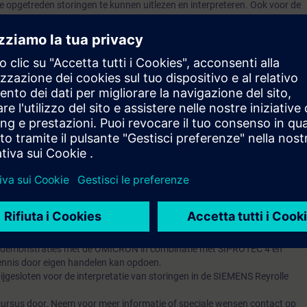
opgetreden storingen te kunnen uitlezen en interpreteren. Ook voor de
 document toegevoegd.
de stappen, zodat de eerste lijn herkenning door technische medewerkers
werkers gedaan kan worden direct werkend met de data van de Leds en
iging aanwezige gegevens.
p met de hand uit het relais de betreffende data te kunnen halen van de
 stap het met de hand onderzoeken van de instellingen van de
veranderen van parameters.
ht dat zij basiskennis hebben van de energietechniek of minimaal
techniek
monstrerend karakter. Zoveel mogelijk wordt de benodigde theoretische
an demonstraties met de OMICRON in combinatie met SIPROTEC 4 en
ennis door eigen handelen kan opdoen.
ijgesloten voor de interpretatie van storingen in de SIEMENS Reyrolle
cursus door. Neem voor meer informatie of speciale wensen contact op