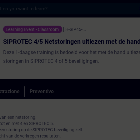
s
5 Netstoringen uitlezen met de hand. - Fo
Learning Event - Classroom
H-SIP45-...
SIPROTEC 4/5 Netstoringen uitlezen met de hand
Deze 1-daagse training is bedoeld voor het met de hand uitlez
storingen in SIPROTEC 4 of 5 beveiligingen.
strazione
Preventivo
van een netstoring.
 tot en met 4 en SIPROTEC 5.
 een storing op de SIPROTEC-beveiliging zelf.
cht van de verkregen resultaten.