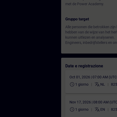
met de Power Academy.
Gruppo target
Alle personen die betrokken zijn 
hebben van de wijze van het her
kunnen uitlezen en analyseren.
Engineers, inbedrijfstellers en 
Date e registrazione
Oct 01, 2026 | 07:00 AM (UT
schedule
translate
1 giorno
NL
825
Nov 17, 2026 | 08:00 AM (UT
schedule
translate
1 giorno
EN
825