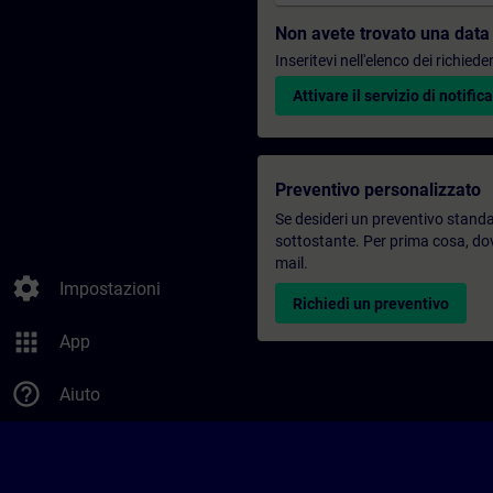
Non avete trovato una data
Inseritevi nell'elenco dei richie
Attivare il servizio di notifica
Preventivo personalizzato
Se desideri un preventivo standar
sottostante. Per prima cosa, dovr
mail.
settings
Impostazioni
Richiedi un preventivo
apps
App
help_outline
Aiuto