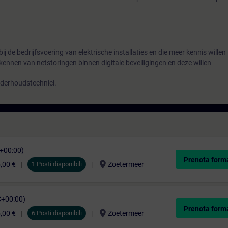
bij de bedrijfsvoering van elektrische installaties en die meer kennis willen
kennen van netstoringen binnen digitale beveiligingen en deze willen
onderhoudstechnici.
C+00:00)
Prenota form
location_on
,00 €
1 Posti disponibili
Zoetermeer
C+00:00)
Prenota form
location_on
,00 €
6 Posti disponibili
Zoetermeer