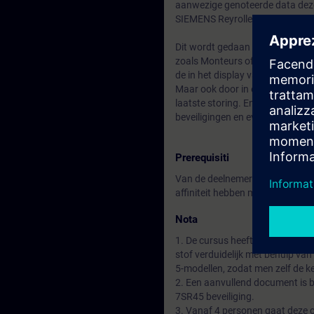
aanwezige genoteerde data deze 
SIEMENS Reyrolle 7SR45 is een
Dit wordt gedaan in verschillen
zoals Monteurs of andere mede
de in het display van de beveil
Maar ook door in een tweede sta
laatste storing. En in een derde
beveiligingen en eventueel het 
Prerequisiti
Van de deelnemers wordt verwac
affiniteit hebben met de energie
Nota
1. De cursus heeft een sterk de
stof verduidelijk met behulp v
5-modellen, zodat men zelf de k
2. Een aanvullend document is b
7SR45 beveiliging.
3. Vanaf 4 personen gaat deze 