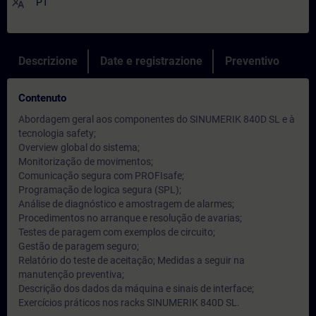
translate
PT
Descrizione
Date e registrazione
Preventivo
Contenuto
Abordagem geral aos componentes do SINUMERIK 840D SL e à
tecnologia safety;
Overview global do sistema;
Monitorização de movimentos;
Comunicação segura com PROFIsafe;
Programação de logica segura (SPL);
Análise de diagnóstico e amostragem de alarmes;
Procedimentos no arranque e resolução de avarias;
Testes de paragem com exemplos de circuito;
Gestão de paragem seguro;
Relatório do teste de aceitação; Medidas a seguir na
manutenção preventiva;
Descrição dos dados da máquina e sinais de interface;
Exercícios práticos nos racks SINUMERIK 840D SL.