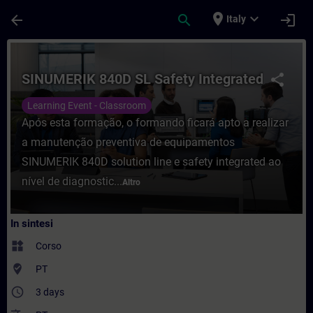
Passa al contenuto principale
Pagina caricata
place
expand_more
arrow_back
search
login
Italy
Corso - SINUMERIK 840D SL Safety Integra
SINUMERIK 840D SL Safety Integrated
share
Learning Event - Classroom
Após esta formação, o formando ficará apto a realizar
a manutenção preventiva de equipamentos
SINUMERIK 840D solution line e safety integrated ao
nível de diagnostic...
Altro
In sintesi
widgets
Corso
where_to_vote
PT
access_time
3 days