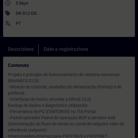
access_time
5 days
sell
DR-S12-DG
translate
PT
Descrizione
Date e registrazione
Contenuto
Projeto e princípio de funcionamento do sistema conversor
SINAMICS S120:
- Módulo de controle, unidades de alimentação (fontes) e de
potência
- Interfaces de motor, encoder e DRIVE-CLiQ
Backup de dados e diagnóstico utilizando:
- Ferramenta de PC STARTDRIVE no TIA Portal
- Painel operador Painel de operação BOP e servidor web
Determinação do fluxo de sinais no canal de setpoint valor de
referência (setpoint)
Interconexões internas para PROFIBUS e PROFINET