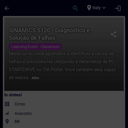
Passa al contenuto principale
Pagina caricata
place
expand_more
arrow_back
search
login
Italy
Corso - SINAMICS S120 - Diagnóstico e So
SINAMICS S120 - Diagnóstico e
share
Solução de Falhas
Learning Event - Classroom
Neste curso, você aprenderá a identificar a causa de
falhas e solucioná-las utilizando a ferramenta de PC
STARTDRIVE no TIA Portal. Você também será capaz
de realiza...
Altro
In sintesi
widgets
Corso
Avanzato
where_to_vote
BR