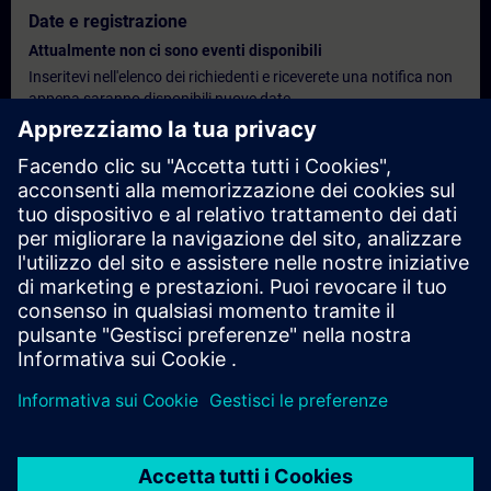
Date e registrazione
Attualmente non ci sono eventi disponibili
Inseritevi nell'elenco dei richiedenti e riceverete una notifica non
appena saranno disponibili nuove date.
Attivare il servizio di notifica
Preventivo personalizzato
Se desideri un preventivo standard per questo corso di
formazione, ad esempio per il tuo ufficio acquisti, fai clic sul link
sottostante. Per prima cosa, dovrai fornire alcuni dati personali;
successivamente, ti verrà inviato un preventivo via e-mail.
Richiedi un preventivo