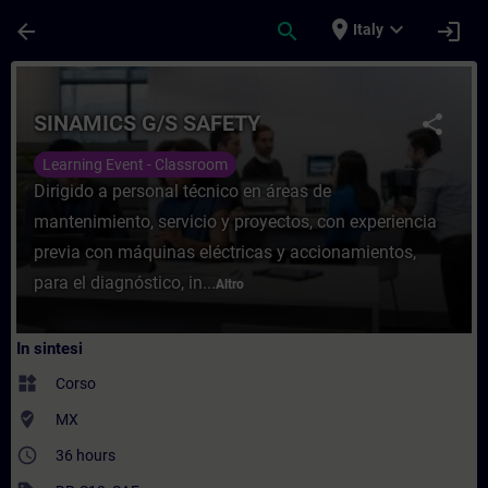
Passa al contenuto principale
Pagina caricata
place
expand_more
arrow_back
search
login
Italy
Corso - SINAMICS G/S SAFETY - Formazion
SINAMICS G/S SAFETY
share
Learning Event - Classroom
Dirigido a personal técnico en áreas de
mantenimiento, servicio y proyectos, con experiencia
previa con máquinas eléctricas y accionamientos,
para el diagnóstico, in...
Altro
In sintesi
widgets
Corso
where_to_vote
MX
access_time
36 hours