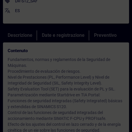
sell
DR-S12_SAF
translate
ES
Descrizione
Date e registrazione
Preventivo
Contenuto
Fundamentos, normas y reglamentos de la Seguridad de
Máquinas.
Procedimiento de evaluación de riesgos.
Nivel de Prestaciones (PL, Performance Level) y Nivel de
Integridad de Seguridad (SIL, Safety Integrity Level).
Safety Evaluation Tool (SET) para la evaluación de PL y SIL.
Parametrización mediante Startdrive en TIA Portal:
Funciones de seguridad integradas (Safety Integrated) básicas
y extendidas de SINAMICS S120.
Control de las funciones de seguridad integradas del
accionamiento mediante SIMATIC F-CPU y PROFIsafe.
Efecto de los ajustes del control en lazo cerrado y de la energía
cinética de un eje sobre las funciones de seguridad.