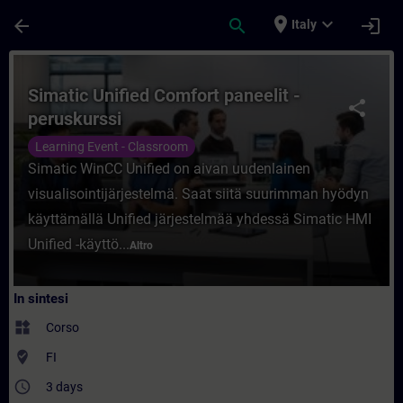
Passa al contenuto principale
Pagina caricata
place
expand_more
arrow_back
search
login
Italy
Corso - Simatic Unified Comfort paneelit 
Simatic Unified Comfort paneelit -
share
peruskurssi
Learning Event - Classroom
Simatic WinCC Unified on aivan uudenlainen
visualisointijärjestelmä. Saat siitä suurimman hyödyn
käyttämällä Unified järjestelmää yhdessä Simatic HMI
Unified -käyttö...
Altro
In sintesi
widgets
Corso
where_to_vote
FI
access_time
3 days