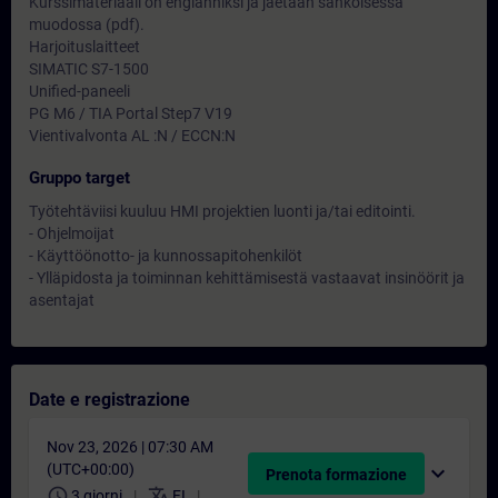
Kurssimateriaali on englanniksi ja jaetaan sähköisessä
muodossa (pdf).
Harjoituslaitteet
SIMATIC S7-1500
Unified-paneeli
PG M6 / TIA Portal Step7 V19
Vientivalvonta AL :N / ECCN:N
Gruppo target
Työtehtäviisi kuuluu HMI projektien luonti ja/tai editointi.
- Ohjelmoijat
- Käyttöönotto- ja kunnossapitohenkilöt
- Ylläpidosta ja toiminnan kehittämisestä vastaavat insinöörit ja
asentajat
Date e registrazione
Nov 23, 2026 | 07:30 AM
(UTC+00:00)
expand_more
Prenota formazione
schedule
translate
3 giorni
FI