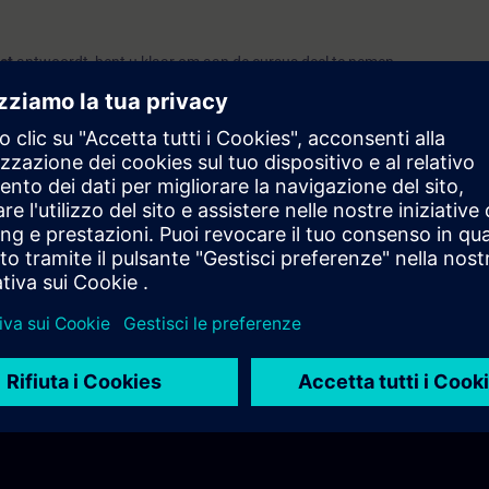
ct
antwoordt, bent u klaar om aan de cursus deel te nemen.
ort, raden wij u aan de cursus
SIMATIC S7 TIA Portal Programmeren 1
(
e bouwen.