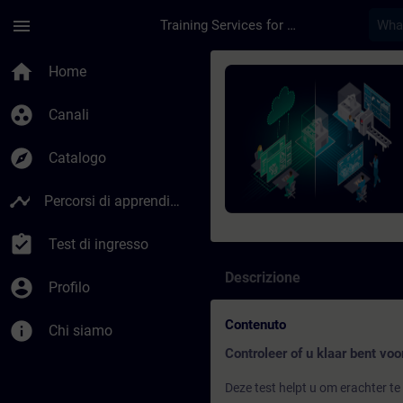
Passa al contenuto principale
Pagina caricata
menu
Training Services for Digital Industries
Corso - SIMATIC sys
home
Home
group_work
Canali
explore
Catalogo
timeline
Percorsi di apprendimento
assignment_turned_in
Test di ingresso
Descrizione
account_circle
Profilo
Contenuto
info
Chi siamo
Controleer of u klaar bent voo
Deze test helpt u om erachter te