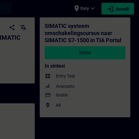
place
expand_more
login
earch
Italy
Accedi
-1500 in TIA Portal - Formazione - Forma
SIMATIC systeem
share
translate
omschakelingscursus naar
SIMATIC
SIMATIC S7-1500 in TIA Portal
Inizia
In sintesi
widgets
Entry Test
Avanzato
payment
Gratis
where_to_vote
All