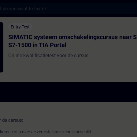
s
teem omschakelingscursus naar SIMATIC S7
Entry Test
SIMATIC systeem omschakelingscursus naar 
S7-1500 in TIA Portal
Online kwalificatietest voor de cursus
r de cursus:
 komen of u over de vereiste basiskennis beschikt.