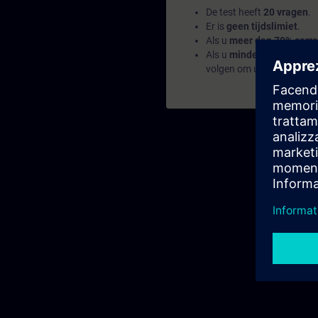
De test heeft
20 vragen
.
Er is
geen tijdslimiet
.
Als u
meer dan 70% corre
Als u
minder dan 70%
sco
volgen om uw basis op t