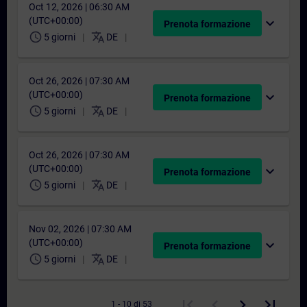
Oct 12, 2026 | 06:30 AM
(UTC+00:00)
expand_more
Prenota formazione
schedule
translate
5 giorni
DE
Oct 26, 2026 | 07:30 AM
(UTC+00:00)
expand_more
Prenota formazione
schedule
translate
5 giorni
DE
Oct 26, 2026 | 07:30 AM
(UTC+00:00)
expand_more
Prenota formazione
schedule
translate
5 giorni
DE
Nov 02, 2026 | 07:30 AM
(UTC+00:00)
expand_more
Prenota formazione
schedule
translate
5 giorni
DE
1 - 10 di 53