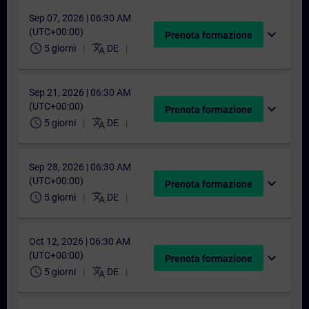
Sep 07, 2026 | 06:30 AM
(UTC+00:00)
expand_more
Prenota formazione
schedule
translate
5 giorni
DE
Sep 21, 2026 | 06:30 AM
(UTC+00:00)
expand_more
Prenota formazione
schedule
translate
5 giorni
DE
Sep 28, 2026 | 06:30 AM
(UTC+00:00)
expand_more
Prenota formazione
schedule
translate
5 giorni
DE
Oct 12, 2026 | 06:30 AM
(UTC+00:00)
expand_more
Prenota formazione
schedule
translate
5 giorni
DE