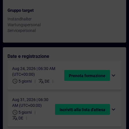
Gruppo target
Instandhalter
Wartungspersonal
Servicepersonal
Date e registrazione
Aug 24, 2026 | 06:30 AM
(UTC+00:00)
expand_more
Prenota formazione
schedule
translate
5 giorni
DE
Aug 31, 2026 | 06:30
AM (UTC+00:00)
expand_more
Iscriviti alla lista d'attesa
schedule
5 giorni
translate
DE