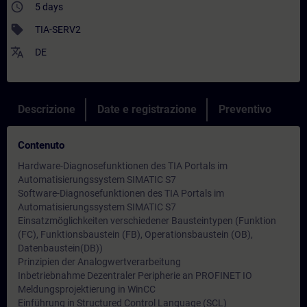
access_time
5 days
sell
TIA-SERV2
translate
DE
Descrizione
Date e registrazione
Preventivo
Contenuto
Hardware-Diagnosefunktionen des TIA Portals im
Automatisierungssystem SIMATIC S7
Software-Diagnosefunktionen des TIA Portals im
Automatisierungssystem SIMATIC S7
Einsatzmöglichkeiten verschiedener Bausteintypen (Funktion
(FC), Funktionsbaustein (FB), Operationsbaustein (OB),
Datenbaustein(DB))
Prinzipien der Analogwertverarbeitung
Inbetriebnahme Dezentraler Peripherie an PROFINET IO
Meldungsprojektierung in WinCC
Einführung in Structured Control Language (SCL)