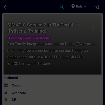
Passa al contenuto principale
Pagina caricata
place
expand_more
arrow_back
search
login
Italy
Corso - SIMATIC Service 2 in TIA Portal (
SIMATIC Service 2 in TIA Portal
more_vert
(Präsenz-Training)
Learning Event - Classroom
Das Totally Integrated Automation Portal (TIA Portal)
bildet die Arbeitsumgebung für ein durchgängiges
Engineering mit SIMATIC STEP 7 und SIMATIC
WinCC.Der zweite Te...
Altro
In sintesi
widgets
Corso
Avanzato
where_to_vote
DE