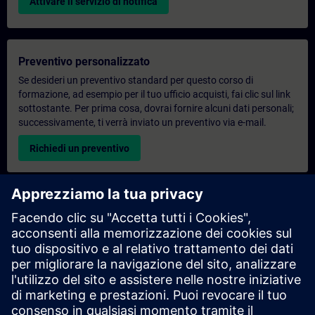
Attivare il servizio di notifica
Preventivo personalizzato
Se desideri un preventivo standard per questo corso di
formazione, ad esempio per il tuo ufficio acquisti, fai clic sul link
sottostante. Per prima cosa, dovrai fornire alcuni dati personali;
successivamente, ti verrà inviato un preventivo via e-mail.
Richiedi un preventivo
Richiesta di informazioni su corsi di formazione
esclusivi
Compila il modulo di richiesta sottostante se hai bisogno di un
preventivo per un corso di formazione esclusivo in sede,
virtualmente o presso il nostro centro di formazione SITRAIN.
Questo tipo di richiesta è adatto a gruppi più numerosi (da 6
persone in su). Dopo aver fornito i tuoi dati di contatto e le tue