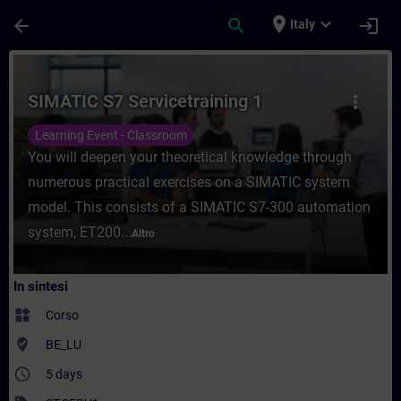
Passa al contenuto principale
Pagina caricata
place
expand_more
arrow_back
search
login
Italy
Corso - SIMATIC S7 Servicetraining 1 - Fo
SIMATIC S7 Servicetraining 1
more_vert
Learning Event - Classroom
You will deepen your theoretical knowledge through
numerous practical exercises on a SIMATIC system
model. This consists of a SIMATIC S7-300 automation
system, ET200...
Altro
In sintesi
widgets
Corso
where_to_vote
BE_LU
access_time
5 days