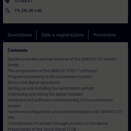
sell
ST-SERV1
translate
FR
,
EN
,
DE
e
NL
Descrizione
Date e registrazione
Preventivo
Contenuto
System overview and key features of the SIMATIC S7 system
family
The components of the SIMATIC STEP 7 software
Program processing in the automation system
Binary and digital operations
Setting up and installing the automation system
Addressing and wiring the signal modules
Hardware and software commissioning of the automation
system
Hardware configuration and parameterization with SIMATIC S7-
300
Consolidation of content through practice on the device
Presentation of the Touch Panel 177B